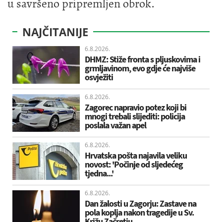
u savršeno pripremljen obrok.
NAJČITANIJE
6.8.2026.
DHMZ: Stiže fronta s pljuskovima i
grmljavinom, evo gdje će najviše
osvježiti
6.8.2026.
Zagorec napravio potez koji bi
mnogi trebali slijediti: policija
poslala važan apel
6.8.2026.
Hrvatska pošta najavila veliku
novost: 'Počinje od sljedećeg
tjedna...'
6.8.2026.
Dan žalosti u Zagorju: Zastave na
pola koplja nakon tragedije u Sv.
Križu Začretju