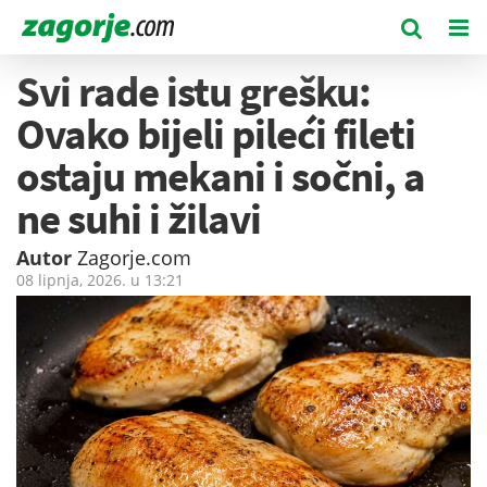
Svi rade istu grešku:
Ovako bijeli pileći fileti
ostaju mekani i sočni, a
ne suhi i žilavi
Autor
Zagorje.com
08 lipnja, 2026. u
13:21