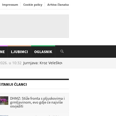
Impressum
Cookie policy
Arhiva članaka
INE
LJUBIMCI
OGLASNIK
26. u
10:32
Jurnjava: Kroz Veleškovec 117 km/h, a kroz Dubrovčan 
ITANIJI ČLANCI
DHMZ: Stiže fronta s pljuskovima i
grmljavinom, evo gdje će najviše
osvježiti