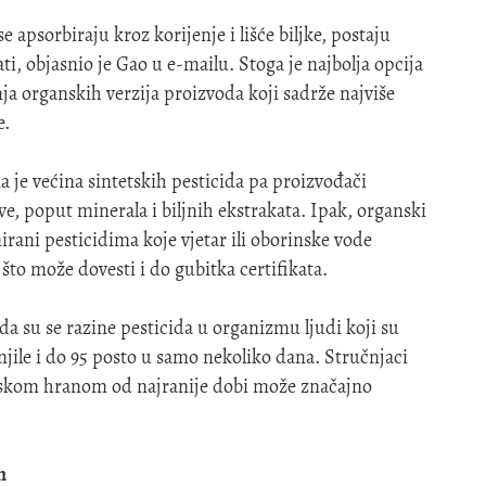
e apsorbiraju kroz korijenje i lišće biljke, postaju
ti, objasnio je Gao u e-mailu. Stoga je najbolja opcija
nja organskih verzija proizvoda koji sadrže najviše
e.
 je većina sintetskih pesticida pa proizvođači
e, poput minerala i biljnih ekstrakata. Ipak, organski
ani pesticidima koje vjetar ili oborinske vode
to može dovesti i do gubitka certifikata.
a su se razine pesticida u organizmu ljudi koji su
njile i do 95 posto u samo nekoliko dana. Stručnjaci
nskom hranom od najranije dobi može značajno
m