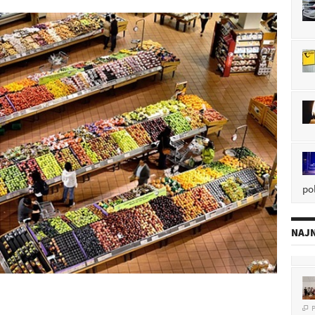
pol
NAJN
P
