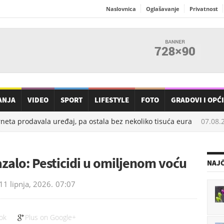
Naslovnica
Oglašavanje
Privatnost
ANJA
VIDEO
SPORT
LIFESTYLE
FOTO
GRADOVI I OPĆ
ta prodavala uređaj, pa ostala bez nekoliko tisuća eura
07.08.20
azalo: Pesticidi u omiljenom voću
NAJČ
11 lipnja, 2026.
07:07
ok
Plus on Google+