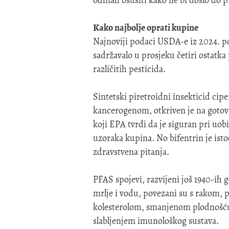
Kako najbolje oprati kupine
Najnoviji podaci USDA-e iz 2024. p
sadržavalo u prosjeku četiri ostatk
različitih pesticida.
Sintetski piretroidni insekticid c
kancerogenom, otkriven je na gotovo 
koji EPA tvrdi da je siguran pri uo
uzoraka kupina. No bifentrin je ist
zdravstvena pitanja.
PFAS spojevi, razvijeni još 1940-ih g
mrlje i vodu, povezani su s rakom, p
kolesterolom, smanjenom plodnošću
slabljenjem imunološkog sustava.