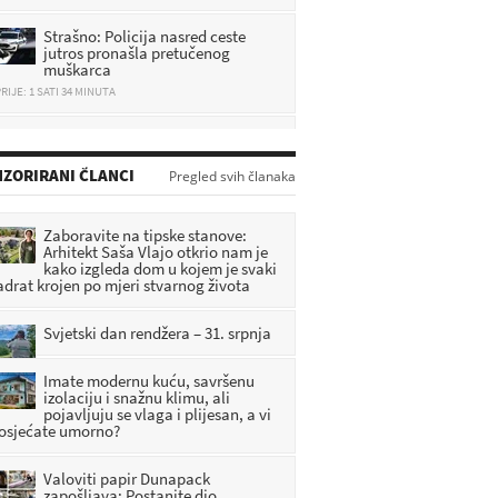
Strašno: Policija nasred ceste
jutros pronašla pretučenog
muškarca
RIJE: 1 SATI 34 MINUTA
Zagorka preko interneta
prodavala uređaj, pa ostala bez
nekoliko tisuća eura
RIJE: 12 MINUTA
ZORIRANI ČLANCI
Pregled svih članaka
Jurnjava: Kroz Veleškovec 117
km/h, a kroz Dubrovčan 134 km/h
Zaboravite na tipske stanove:
Arhitekt Saša Vlajo otkrio nam je
RIJE: 33 MINUTA
kako izgleda dom u kojem je svaki
adrat krojen po mjeri stvarnog života
Važna obavijest policije: Šire se
lažni mailovi MUP-a u kojima
Svjetski dan rendžera – 31. srpnja
prijete uhićenjem
RIJE: 51 MINUTA
Imate modernu kuću, savršenu
izolaciju i snažnu klimu, ali
pojavljuju se vlaga i plijesan, a vi
 osjećate umorno?
Valoviti papir Dunapack
zapošljava: Postanite dio