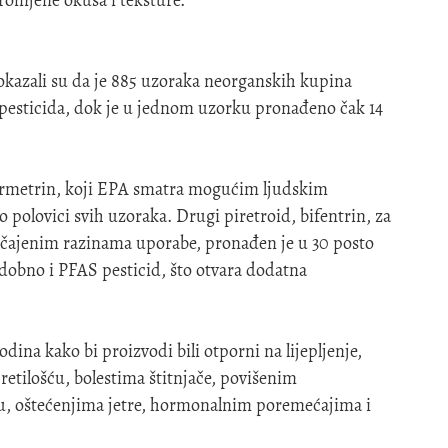
okazali su da je 885 uzoraka neorganskih kupina
a pesticida, dok je u jednom uzorku pronađeno čak 14
ipermetrin, koji EPA smatra mogućim ljudskim
polovici svih uzoraka. Drugi piretroid, bifentrin, za
bičajenim razinama uporabe, pronađen je u 30 posto
odobno i PFAS pesticid, što otvara dodatna
odina kako bi proizvodi bili otporni na lijepljenje,
retilošću, bolestima štitnjače, povišenim
, oštećenjima jetre, hormonalnim poremećajima i