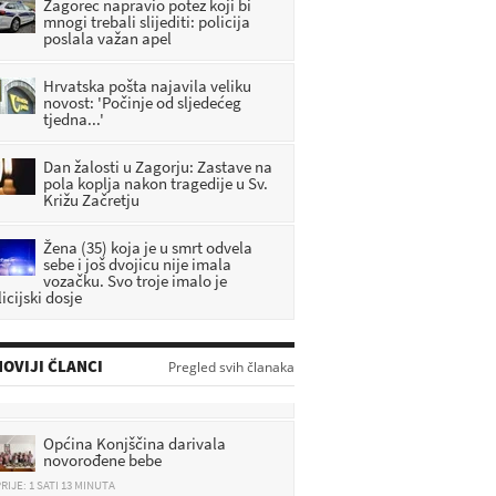
Zagorec napravio potez koji bi
mnogi trebali slijediti: policija
poslala važan apel
Hrvatska pošta najavila veliku
novost: 'Počinje od sljedećeg
tjedna...'
Dan žalosti u Zagorju: Zastave na
pola koplja nakon tragedije u Sv.
Križu Začretju
Žena (35) koja je u smrt odvela
sebe i još dvojicu nije imala
vozačku. Svo troje imalo je
icijski dosje
OVIJI ČLANCI
Pregled svih članaka
Općina Konjščina darivala
novorođene bebe
RIJE: 1 SATI 13 MINUTA