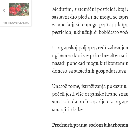
Međutim, sistemični pesticidi, koji s
sastavni dio ploda i ne mogu se ispra
PRETHODNI ČLANAK
za one koji si to mogu priuštiti kup
pesticida, uključujući bobičasto voć
U organskoj poljoprivredi zabranjena
uglavnom koriste prirodne alternativ
nasadi ponekad mogu biti kontaminir
donesu sa susjednih gospodarstava, š
Unatoč tome, istraživanja pokazuju d
počeli jesti više organske hrane sma
smatraju da prehrana djeteta orga
smanjiti rizike.
Prednosti pranja sodom bikarbono