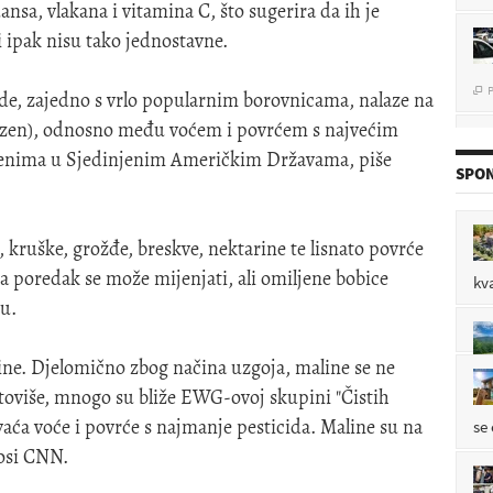
nsa, vlakana i vitamina C, što sugerira da ih je
ri ipak nisu tako jednostavne.
P

de, zajedno s vrlo popularnim borovnicama, nalaze na
Dozen), odnosno među voćem i povrćem s najvećim
ojenima u Sjedinjenim Američkim Državama, piše
P

SPON
, kruške, grožđe, breskve, nektarine te lisnato povrće
P

a poredak se može mijenjati, ali omiljene bobice
kv
u.
P

line. Djelomično zbog načina uzgoja, maline se ne
toviše, mnogo su bliže EWG-ovoj skupini "Čistih
vaća voće i povrće s najmanje pesticida. Maline su na
se
nosi CNN.