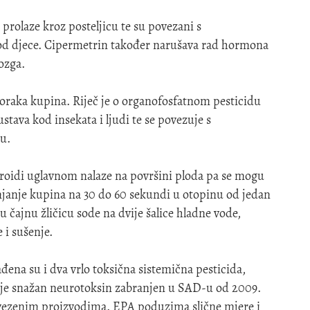
 prolaze kroz posteljicu te su povezani s
od djece. Cipermetrin također narušava rad hormona
mozga.
oraka kupina. Riječ je o organofosfatnom pesticidu
tava kod insekata i ljudi te se povezuje s
u.
etroidi uglavnom nalaze na površini ploda pa se mogu
njanje kupina na 30 do 60 sekundi u otopinu od jedan
 čajnu žličicu sode na dvije šalice hladne vode,
 i sušenje.
đena su i dva vrlo toksična sistemična pesticida,
 je snažan neurotoksin zabranjen u SAD-u od 2009.
 uvezenim proizvodima. EPA poduzima slične mjere i