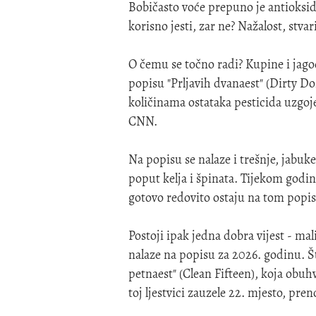
Bobičasto voće prepuno je antioksida
korisno jesti, zar ne? Nažalost, stva
O čemu se točno radi? Kupine i jago
popisu "Prljavih dvanaest" (Dirty 
količinama ostataka pesticida uzg
CNN.
Na popisu se nalaze i trešnje, jabuke
poput kelja i špinata. Tijekom godin
gotovo redovito ostaju na tom popis
Postoji ipak jedna dobra vijest - ma
nalaze na popisu za 2026. godinu. Š
petnaest" (Clean Fifteen), koja obuh
toj ljestvici zauzele 22. mjesto, pre