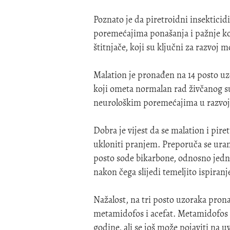
Poznato je da piretroidni insekticidi
poremećajima ponašanja i pažnje k
štitnjače, koji su ključni za razvoj 
Malation je pronađen na 14 posto uz
koji ometa normalan rad živčanog sus
neurološkim poremećajima u razvoj
Dobra je vijest da se malation i pir
ukloniti pranjem. Preporuča se ura
posto sode bikarbone, odnosno jednu
nakon čega slijedi temeljito ispiranje
Nažalost, na tri posto uzoraka prona
metamidofos i acefat. Metamidofos
godine, ali se još može pojaviti na