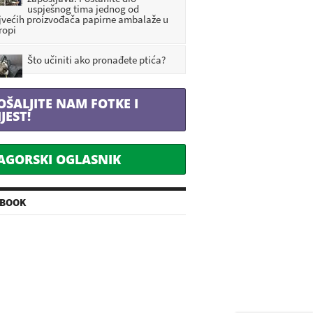
uspješnog tima jednog od
jvećih proizvođača papirne ambalaže u
ropi
Što učiniti ako pronađete ptića?
OŠALJITE NAM FOTKE I
IJEST!
AGORSKI OGLASNIK
EBOOK