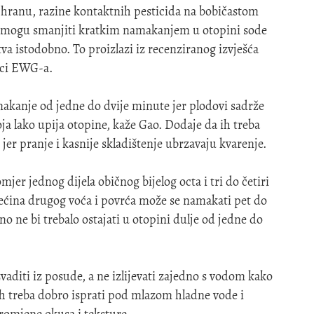
 hranu, razine kontaktnih pesticida na bobičastom
 mogu smanjiti kratkim namakanjem u otopini sode
stva istodobno. To proizlazi iz recenziranog izvješća
nici EWG-a.
akanje od jedne do dvije minute jer plodovi sadrže
a lako upija otopine, kaže Gao. Dodaje da ih treba
er pranje i kasnije skladištenje ubrzavaju kvarenje.
mjer jednog dijela običnog bijelog octa i tri do četiri
većina drugog voća i povrća može se namakati pet do
 ne bi trebalo ostajati u otopini dulje od jedne do
vaditi iz posude, a ne izlijevati zajedno s vodom kako
 ih treba dobro isprati pod mlazom hladne vode i
romjene okusa i teksture.