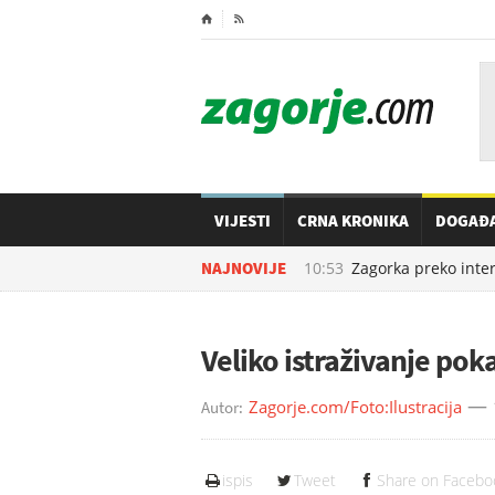
⌂

VIJESTI
CRNA KRONIKA
DOGAĐ
07.08.2026. u
NAJNOVIJE
10:53
Zagorka preko interne
Veliko istraživanje pok
Zagorje.com/Foto:Ilustracija
Autor:
ispis
Tweet
Share on Facebo