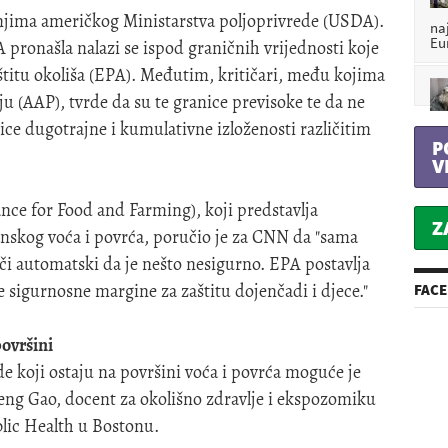
anjima američkog Ministarstva poljoprivrede (USDA).
na
Eu
 pronašla nalazi se ispod graničnih vrijednosti koje
aštitu okoliša (EPA). Međutim, kritičari, među kojima
ju (AAP), tvrde da su te granice previsoke te da ne
ice dugotrajne i kumulativne izloženosti različitim
P
V
ance for Food and Farming), koji predstavlja
Z
nskog voća i povrća, poručio je za CNN da "sama
ači automatski da je nešto nesigurno. EPA postavlja
ke sigurnosne margine za zaštitu dojenčadi i djece."
FAC
površini
 koji ostaju na površini voća i povrća moguće je
eng Gao, docent za okolišno zdravlje i ekspozomiku
lic Health u Bostonu.