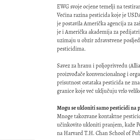
EWG svoje ocjene temelji na testir
Većina razina pesticida koje je USDA
je postavila Američka agencija za z
je i Američka akademija za pedijatri
uzimaju u obzir zdravstvene posljed
pesticidima.
Savez za hranu i poljoprivredu (Alli
proizvođače konvencionalnog i orga
prisutnost ostataka pesticida ne zn
granice koje već uključuju vrlo veli
Mogu se ukloniti samo pesticidi na 
Mnoge takozvane kontaktne pesticide
učinkovito ukloniti pranjem, kaže P
na Harvard T.H. Chan School of Pub