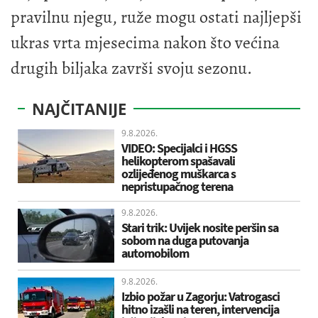
pravilnu njegu, ruže mogu ostati najljepši
ukras vrta mjesecima nakon što većina
drugih biljaka završi svoju sezonu.
NAJČITANIJE
9.8.2026.
VIDEO: Specijalci i HGSS
helikopterom spašavali
ozlijeđenog muškarca s
nepristupačnog terena
9.8.2026.
Stari trik: Uvijek nosite peršin sa
sobom na duga putovanja
automobilom
9.8.2026.
Izbio požar u Zagorju: Vatrogasci
hitno izašli na teren, intervencija