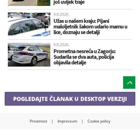
još uvijek traje
9.8.2026.
Užas u našem kraju: Pijani
maloljetnik šakom udario mamu u
lice, doznaju se detalji
9.8.2026.
Prometna nesreća u Zagorju:
Sudarila se dva auta, policija
objavila detalje
POGLEDAJTE ČLANAK U DESKTOP VERZIJI
Privatnost
|
Impressum
|
Cookie policy