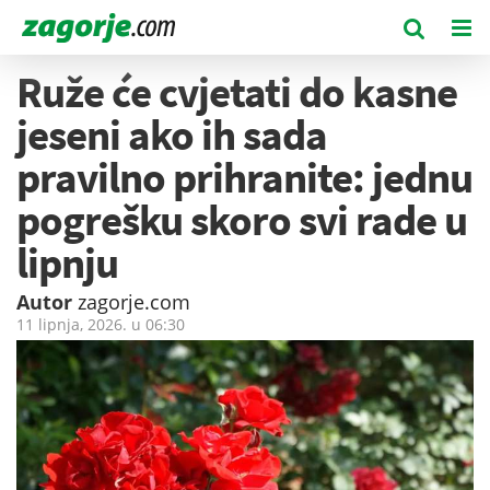
Ruže će cvjetati do kasne
jeseni ako ih sada
pravilno prihranite: jednu
pogrešku skoro svi rade u
lipnju
Autor
zagorje.com
11 lipnja, 2026. u
06:30