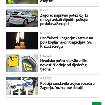
osvježiti
6.8.2026.
Zagorec napravio potez koji bi
mnogi trebali slijediti: policija
poslala važan apel
6.8.2026.
Dan žalosti u Zagorju: Zastave na
pola koplja nakon tragedije u Sv.
Križu Začretju
6.8.2026.
Hrvatska pošta najavila veliku
novost: 'Počinje od sljedećeg
tjedna...'
6.8.2026.
Policija zaustavila trojicu vozača u
Zagorju. Doznaju se detalji