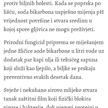
protiv biljnih bolesti. Kada se poprska po
lišću, soda bikarbona uspješno mijenja pH
vrijednost površine i stvara sredinu u
kojoj spore gljivica ne mogu preživjeti.
Prirodni fungicid priprema se miješanjem
jedne žličice sode bikarbone u litri vode uz
dodatak par kapi ulja ili tekućeg sapuna
koji služi kao ljepilo, a biljke se prskaju
preventivno svakih desetak dana.
Svježe i nekuhano sirovo mlijeko stvara
tanak zaštitni film koji fizički blokira
viruse i bakterije, dok njegovi proteini u