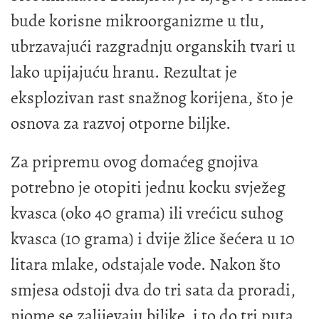
bude korisne mikroorganizme u tlu,
ubrzavajući razgradnju organskih tvari u
lako upijajuću hranu. Rezultat je
eksplozivan rast snažnog korijena, što je
osnova za razvoj otporne biljke.
Za pripremu ovog domaćeg gnojiva
potrebno je otopiti jednu kocku svježeg
kvasca (oko 40 grama) ili vrećicu suhog
kvasca (10 grama) i dvije žlice šećera u 10
litara mlake, odstajale vode. Nakon što
smjesa odstoji dva do tri sata da proradi,
njome se zalijevaju biljke, i to do tri puta