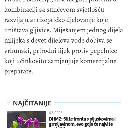
kombinaciji sa sunčevom svjetlošću
razvijaju antiseptičko djelovanje koje
uništava gljivice. Miješanjem jednog dijela
mlijeka s devet dijelova vode dobiva se
vrhunski, prirodni lijek protiv pepelnice
koji učinkovito zamjenjuje komercijalne
preparate.
NAJČITANIJE
6.8.2026.
DHMZ: Stiže fronta s pljuskovima i
grmljavinom, evo gdje će najviše