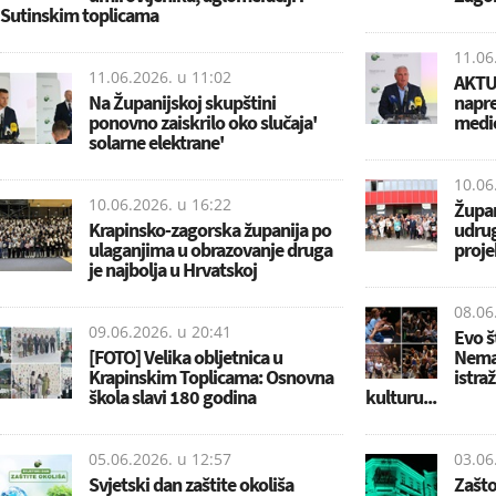
Sutinskim toplicama
11.06
11.06.2026. u
11:02
AKTUA
Na Županijskoj skupštini
napre
ponovno zaiskrilo oko slučaja'
medi
solarne elektrane'
10.06
10.06.2026. u
16:22
Župan
Krapinsko-zagorska županija po
udrug
ulaganjima u obrazovanje druga
proje
je najbolja u Hrvatskoj
08.06
09.06.2026. u
20:41
Evo š
[FOTO] Velika obljetnica u
Nemaj
Krapinskim Toplicama: Osnovna
istra
škola slavi 180 godina
kulturu...
05.06.2026. u
12:57
03.06
Svjetski dan zaštite okoliša
Zašto