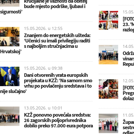
krucijalne je važnosti da obitelj
bude mjesto podrške, ljubavi i
sigurnosti’
15.05
[FOTO
23. '
15.05.2026. u
12:55
razlog
Znanjem do energetskih ušteda:
‘Učenici su imali privilegiju raditi
s najboljim stručnjacima u
14.05
Hrvatskoj’
Održa
vinar
Repub
15.05.2026. u
09:38
Dani otvorenih vrata europskih
projekata u KZŽ: ‘Na samom smo
12.05
vrhu po povlačenju sredstava i to
[FOTO
nije slučajno’
Pregr
dolaz
13.05.2026. u
10:01
KZŽ ponovno povećala sredstva:
11.05
26 zagorskih poljoprivrednika
Župan
dobilo preko 97.000 eura potpora
sestr
odlaz