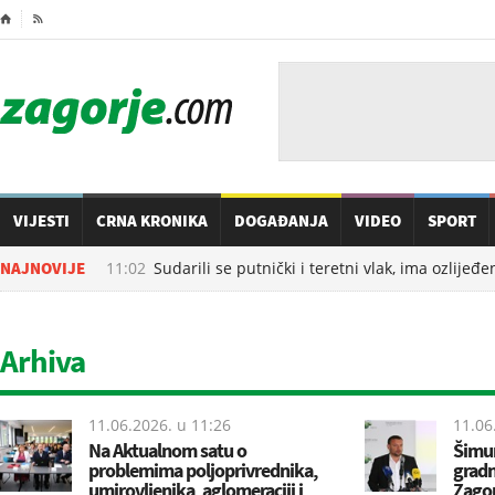
⌂

VIJESTI
CRNA KRONIKA
DOGAĐANJA
VIDEO
SPORT
08.08.2026. u
NAJNOVIJE
11:02
Sudarili se putnički i teretni vlak, ima ozlijeđen
Arhiva
11.06.2026. u
11:26
11.06
Na Aktualnom satu o
Šimun
problemima poljoprivrednika,
gradn
umirovljenika, aglomeraciji i
Zagor