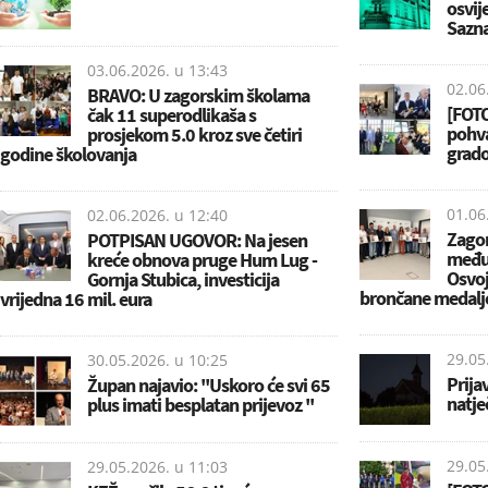
osvij
Sazna
03.06.2026. u
13:43
02.06
BRAVO: U zagorskim školama
[FOTO
čak 11 superodlikaša s
pohva
prosjekom 5.0 kroz sve četiri
grado
godine školovanja
01.06
02.06.2026. u
12:40
Zagor
POTPISAN UGOVOR: Na jesen
među 
kreće obnova pruge Hum Lug -
Osvoji
Gornja Stubica, investicija
brončane medalj
vrijedna 16 mil. eura
29.05
30.05.2026. u
10:25
Prija
Župan najavio: ''Uskoro će svi 65
natje
plus imati besplatan prijevoz ''
29.05
29.05.2026. u
11:03