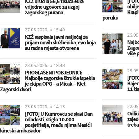
[FOTO
KZŽ uručila 56,6 tisuća eura
obilj
vrijedne ugovore za uzgoj
Krapi
zagorskog purana
poruku
27.05.2026. u
15:40
26.05
KZŽ raspisala javni natječaj za
Najbo
prijam novih službenika, evo koja
Zagor
su radna mjesta otvorena
više 
23.05.2026. u
18:43
23.05
PROGLAŠENI POBJEDNICI:
[FOTO
Najbolje zagorske štrukle ispekla
Bajer
je ekipa OPG – a Micak – Klet
11 ti
Zagorski dvori
22.05
23.05.2026. u
14:13
Odlič
[FOTO] U Kumrovcu se slavi Dan
zajed
mladosti, stiglo 10.000
treba 
posjetitelja, među njima Mesić i
kineski ambasador