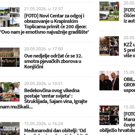
20.05
21.05.2026. u
12:57
[FOTO
čišće
[FOTO] Novi Centar za odgoj i
iz aut
obrazovanje u Krapinskim
Toplicama primit će 200 djece:
'Ovo nam je emotivno najvažnije gradilište'
20.05
KZŽ u
20.05.2026. u
17:00
S pre
više 
Ove nedjelje održat će se 32.
smotra pjevačkih zborova u
Konjščini
15.05
OBIL
20.05.2026. u
10:51
GROMO
uspom
Bedekovčina ovog vikedna
postaje 'centar svijeta' :
Štruklijada, Sajam vina, Igrajte
nam mužikaši...
15.05
[FOTO
Marce
15.05.2026. u
16:24
čovjek
obilježio hrvatsk
Međunarodni dan obitelji: ‘Od