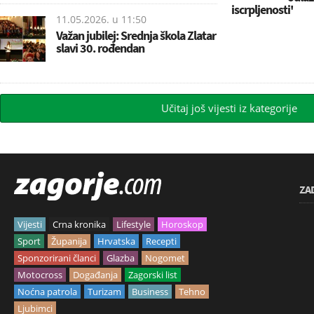
iscrpljenosti'
11.05.2026. u
11:50
Važan jubilej: Srednja škola Zlatar
slavi 30. rođendan
Učitaj još vijesti iz kategorije
ZA
Vijesti
Crna kronika
Lifestyle
Horoskop
Sport
Županija
Hrvatska
Recepti
Sponzorirani članci
Glazba
Nogomet
Motocross
Događanja
Zagorski list
Noćna patrola
Turizam
Business
Tehno
Ljubimci