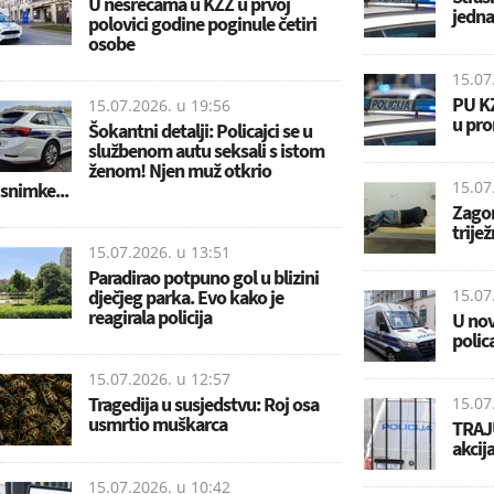
U nesrećama u KZŽ u prvoj
jedna
polovici godine poginule četiri
osobe
15.07
PU KZ
15.07.2026. u
19:56
u pro
Šokantni detalji: Policajci se u
službenom autu seksali s istom
ženom! Njen muž otkrio
15.07
snimke...
Zagor
trije
15.07.2026. u
13:51
Paradirao potpuno gol u blizini
dječjeg parka. Evo kako je
15.07
reagirala policija
U nov
polic
15.07.2026. u
12:57
Tragedija u susjedstvu: Roj osa
15.07
usmrtio muškarca
TRAJU
akcij
15.07.2026. u
10:42