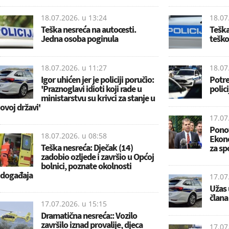
18.07.2026. u
13:24
18.07
Teška nesreća na autocesti.
Teška
Jedna osoba poginula
teško
18.07.2026. u
11:27
18.07
Igor uhićen jer je policiji poručio:
Potre
'Praznoglavi idioti koji rade u
polic
ministarstvu su krivci za stanje u
ovoj državi'
17.07
Ponov
18.07.2026. u
08:58
Ekono
Teška nesreća: Dječak (14)
za sp
zadobio ozljede i završio u Općoj
bolnici, poznate okolnosti
događaja
17.07
Užas 
člana 
17.07.2026. u
15:15
Dramatična nesreća:: Vozilo
završilo iznad provalije, djeca
17.07