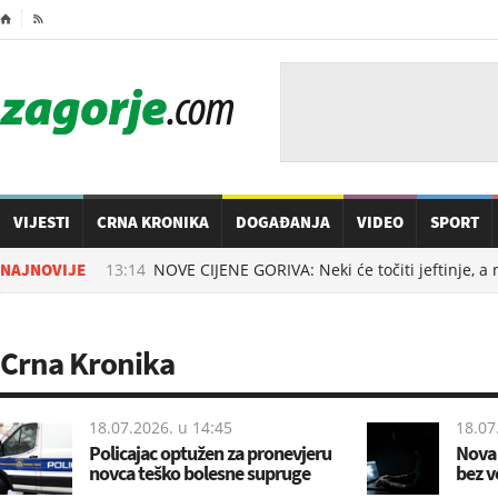
⌂

VIJESTI
CRNA KRONIKA
DOGAĐANJA
VIDEO
SPORT
7.08.2026. u
NAJNOVIJE
13:14
NOVE CIJENE GORIVA: Neki će točiti jeftinje, a n
Crna Kronika
18.07.2026. u
14:45
18.07
Policajac optužen za pronevjeru
Nova 
novca teško bolesne supruge
bez v