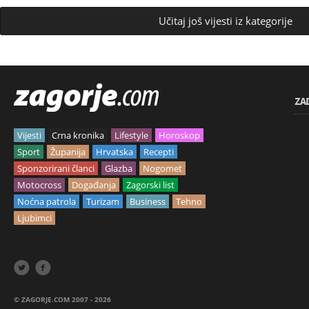
Učitaj još vijesti iz kategorije
ZA
Vijesti
Crna kronika
Lifestyle
Horoskop
Sport
Županija
Hrvatska
Recepti
Sponzorirani članci
Glazba
Nogomet
Motocross
Događanja
Zagorski list
Noćna patrola
Turizam
Business
Tehno
Ljubimci


© ZAGORJE.COM 2007 - 2026