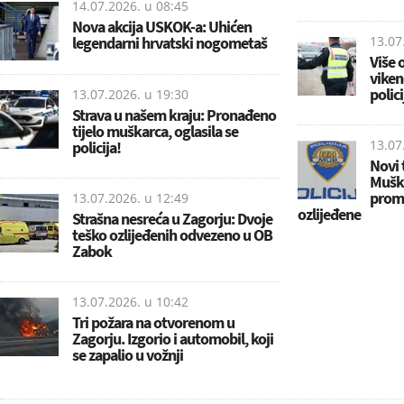
14.07.2026. u
08:45
Nova akcija USKOK-a: Uhićen
legendarni hrvatski nogometaš
13.07
Više 
viken
polici
13.07.2026. u
19:30
Strava u našem kraju: Pronađeno
tijelo muškarca, oglasila se
13.07
policija!
Novi 
Muška
prome
13.07.2026. u
12:49
ozlijeđene
Strašna nesreća u Zagorju: Dvoje
teško ozlijeđenih odvezeno u OB
Zabok
13.07.2026. u
10:42
Tri požara na otvorenom u
Zagorju. Izgorio i automobil, koji
se zapalio u vožnji