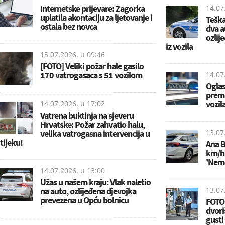
Internetske prijevare: Zagorka
14.07
uplatila akontaciju za ljetovanje i
Teška
ostala bez novca
dva a
ozlije
iz vozila
15.07.2026. u
09:46
[FOTO] Veliki požar hale gasilo
170 vatrogasaca s 51 vozilom
14.07
Oglas
prem
vozila
14.07.2026. u
17:02
Vatrena buktinja na sjeveru
Hrvatske: Požar zahvatio halu,
velika vatrogasna intervencija u
13.07
tijeku!
Ana B
km/h,
'Nemo
14.07.2026. u
13:00
Užas u našem kraju: Vlak naletio
na auto, ozlijeđena djevojka
13.07
prevezena u Opću bolnicu
FOTO 
dvori
gusti