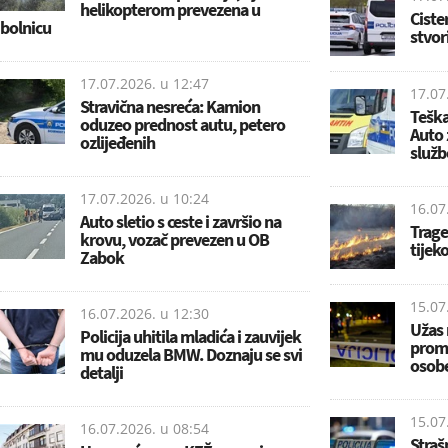
helikopterom prevezena u
Ciste
bolnicu
stvor
17.07.2026. u
12:47
17.07
Stravična nesreća: Kamion
Teška
oduzeo prednost autu, petero
Auto 
ozlijeđenih
služb
17.07.2026. u
10:24
16.07
Auto sletio s ceste i završio na
Trage
krovu, vozač prevezen u OB
tijek
Zabok
15.07
16.07.2026. u
12:30
Užas 
Policija uhitila mladića i zauvijek
prome
mu oduzela BMW. Doznaju se svi
osob
detalji
15.07
16.07.2026. u
08:54
Straš