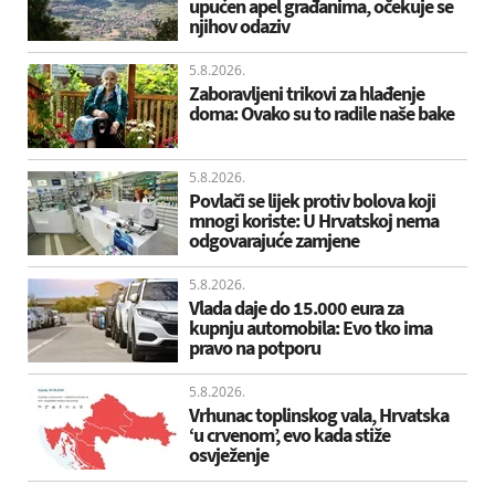
upućen apel građanima, očekuje se
njihov odaziv
5.8.2026.
Zaboravljeni trikovi za hlađenje
doma: Ovako su to radile naše bake
5.8.2026.
Povlači se lijek protiv bolova koji
mnogi koriste: U Hrvatskoj nema
odgovarajuće zamjene
5.8.2026.
Vlada daje do 15.000 eura za
kupnju automobila: Evo tko ima
pravo na potporu
5.8.2026.
Vrhunac toplinskog vala, Hrvatska
‘u crvenom’, evo kada stiže
osvježenje