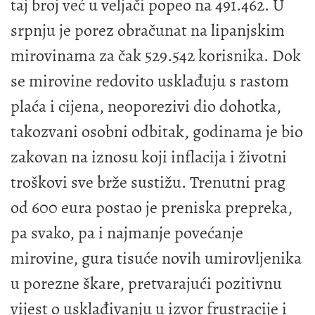
taj broj već u veljači popeo na 491.462. U
srpnju je porez obračunat na lipanjskim
mirovinama za čak 529.542 korisnika. Dok
se mirovine redovito usklađuju s rastom
plaća i cijena, neoporezivi dio dohotka,
takozvani osobni odbitak, godinama je bio
zakovan na iznosu koji inflacija i životni
troškovi sve brže sustižu. Trenutni prag
od 600 eura postao je preniska prepreka,
pa svako, pa i najmanje povećanje
mirovine, gura tisuće novih umirovljenika
u porezne škare, pretvarajući pozitivnu
vijest o usklađivanju u izvor frustracije i