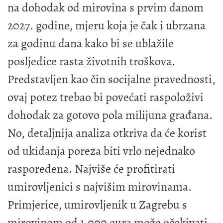
na dohodak od mirovina s prvim danom
2027. godine, mjeru koja je čak i ubrzana
za godinu dana kako bi se ublažile
posljedice rasta životnih troškova.
Predstavljen kao čin socijalne pravednosti,
ovaj potez trebao bi povećati raspoloživi
dohodak za gotovo pola milijuna građana.
No, detaljnija analiza otkriva da će korist
od ukidanja poreza biti vrlo nejednako
raspoređena. Najviše će profitirati
umirovljenici s najvišim mirovinama.
Primjerice, umirovljenik u Zagrebu s
mirovinom od 1.000 eura može očekivati