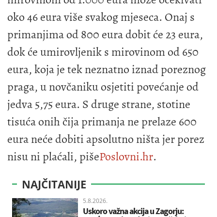
oko 46 eura više svakog mjeseca. Onaj s
primanjima od 800 eura dobit će 23 eura,
dok će umirovljenik s mirovinom od 650
eura, koja je tek neznatno iznad poreznog
praga, u novčaniku osjetiti povećanje od
jedva 5,75 eura. S druge strane, stotine
tisuća onih čija primanja ne prelaze 600
eura neće dobiti apsolutno ništa jer porez
nisu ni plaćali, piše
Poslovni.hr
.
NAJČITANIJE
5.8.2026.
Uskoro važna akcija u Zagorju: