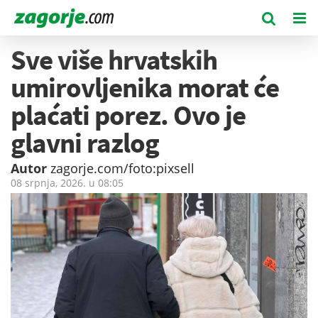
Sve više hrvatskih
umirovljenika morat će
plaćati porez. Ovo je
glavni razlog
Autor
zagorje.com/foto:pixsell
08 srpnja, 2026. u
08:05