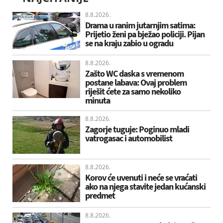
8.8.2026.
Drama u ranim jutarnjim satima:
Prijetio ženi pa bježao policiji. Pijan
se na kraju zabio u ogradu
8.8.2026.
Zašto WC daska s vremenom
postane labava: Ovaj problem
riješit ćete za samo nekoliko
minuta
8.8.2026.
Zagorje tuguje: Poginuo mladi
vatrogasac i automobilist
8.8.2026.
Korov će uvenuti i neće se vraćati
ako na njega stavite jedan kućanski
predmet
8.8.2026.