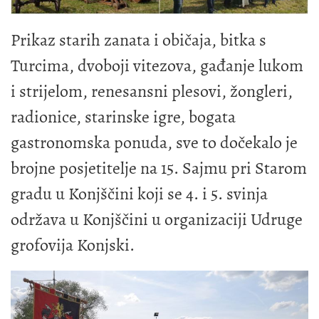
Prikaz starih zanata i običaja, bitka s
Turcima, dvoboji vitezova, gađanje lukom
i strijelom, renesansni plesovi, žongleri,
radionice, starinske igre, bogata
gastronomska ponuda, sve to dočekalo je
brojne posjetitelje na 15. Sajmu pri Starom
gradu u Konjščini koji se 4. i 5. svinja
održava u Konjščini u organizaciji Udruge
grofovija Konjski.