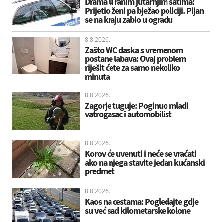
Drama u ranim jutarnjim satima:
Prijetio ženi pa bježao policiji. Pijan
se na kraju zabio u ogradu
8.8.2026.
Zašto WC daska s vremenom
postane labava: Ovaj problem
riješit ćete za samo nekoliko
minuta
8.8.2026.
Zagorje tuguje: Poginuo mladi
vatrogasac i automobilist
8.8.2026.
Korov će uvenuti i neće se vraćati
ako na njega stavite jedan kućanski
predmet
8.8.2026.
Kaos na cestama: Pogledajte gdje
su već sad kilometarske kolone