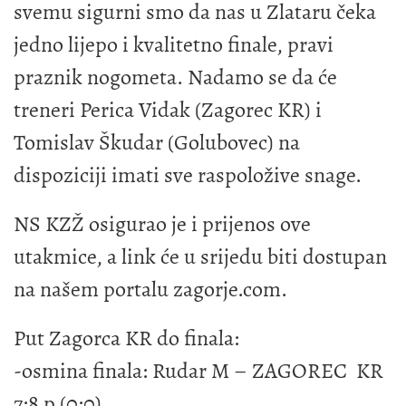
svemu sigurni smo da nas u Zlataru čeka
jedno lijepo i kvalitetno finale, pravi
praznik nogometa. Nadamo se da će
treneri Perica Vidak (Zagorec KR) i
Tomislav Škudar (Golubovec) na
dispoziciji imati sve raspoložive snage.
NS KZŽ osigurao je i prijenos ove
utakmice, a link će u srijedu biti dostupan
na našem portalu zagorje.com.
Put Zagorca KR do finala:
-osmina finala: Rudar M – ZAGOREC KR
7:8 p (0:0)