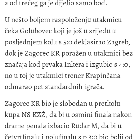
a od trećeg ga je dijelio samo bod.
U nešto boljem raspoloženju utakmicu
čeka Golubovec koji je još u srijedu u
posljednjem kolu s 5:0 deklasirao Zagreb,
dok je Zagorec KR poražen u utakmici bez
značaja kod prvaka Inkera i izgubio s 4:0,
no u toj je utakmici trener Krapinčana
odmarao pet standardnih igrača.
Zagorec KR bio je slobodan u pretkolu
kupa NS KZŽ, da bi u osmini finala nakon
drame penala izbacio Rudar M, da bi u
četvrtfinalu i polufinalu s p 3:0 bio bolji od