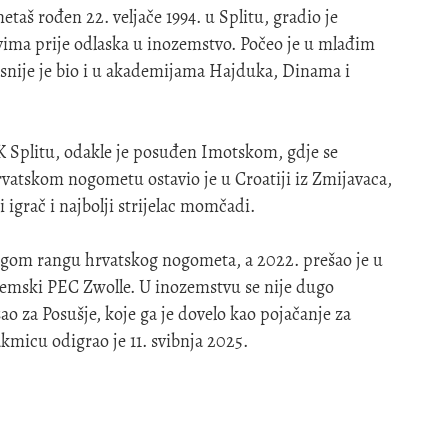
aš rođen 22. veljače 1994. u Splitu, gradio je
vima prije odlaska u inozemstvo. Počeo je u mlađim
asnije je bio i u akademijama Hajduka, Dinama i
K Splitu, odakle je posuđen Imotskom, gdje se
rvatskom nogometu ostavio je u Croatiji iz Zmijavaca,
i igrač i najbolji strijelac momčadi.
ugom rangu hrvatskog nogometa, a 2022. prešao je u
zemski PEC Zwolle. U inozemstvu se nije dugo
o za Posušje, koje ga je dovelo kao pojačanje za
kmicu odigrao je 11. svibnja 2025.