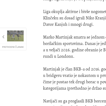
Liga okuplja aktivne i bivše nogome
Klinčeku su dosad igrali Niko Kranjč
Davor Kanjuh i mnogi drugi.
Marko Martinjak smatra se jednom od
borilačkim sportovima. Danas je jedn
PRETHODNI ČLANAK
a u veljači 2026. godine obranio je
rundi u Londonu.
Martinjak je član BKB-a od 2016. god
u bridgeru vratio je nokautom u pr
čime je postao tek drugi borac u povi
kategorijama (prethodno je držao su
Navijači su ga proglasili BKB borce