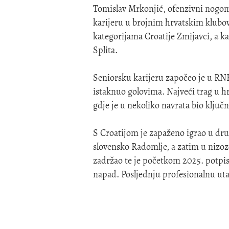
Tomislav Mrkonjić, ofenzivni nogomet
karijeru u brojnim hrvatskim klubo
kategorijama Croatije Zmijavci, a k
Splita.
Seniorsku karijeru započeo je u RN
istaknuo golovima. Najveći trag u h
gdje je u nekoliko navrata bio ključn
S Croatijom je zapaženo igrao u dr
slovensko Radomlje, a zatim u nizo
zadržao te je početkom 2025. potpisa
napad. Posljednju profesionalnu uta