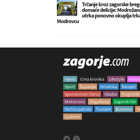
Trčanje kroz zagorske breg
domaće delicije: Modrožan
utrka ponovno okuplja trk
Modrovcu
Vijesti
Crna kronika
Lifestyle
Horo
Sport
Županija
Hrvatska
Recepti
Sponzorirani članci
Glazba
Nogomet
Motocross
Događanja
Zagorski list
Noćna patrola
Turizam
Business
T
Ljubimci

