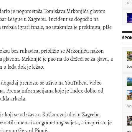
dario je nogometaša Tomislava Mrkonjića glavom
at League u Zagrebu. Incident se dogodio na
pol
trebala igrati finale, no utakmica je prekinuta, piše
P

SPON
oksu bez rukavica, približio se Mrkonjiću nakon
a glavom. Mrkonjić je pao na tlo držeći se za glavu, a
P

 u leđa dok je ležao.
kv
li događaj prenosio se uživo na YouTubeu. Video
P

ena. Prema informacijama koje je Index dobio od
ukla arkada.
se
 koji se održava u Kušlanovoj ulici u Zagrebu.
oznatih imena iz nogometnog svijeta, a inspiriran je
pokrenuo Gerard Piqué.
na