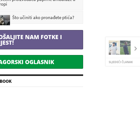
ropi
Što učiniti ako pronađete ptića?
OŠALJITE NAM FOTKE I
IJEST!
AGORSKI OGLASNIK
SLJEDEĆI ČLANAK
EBOOK