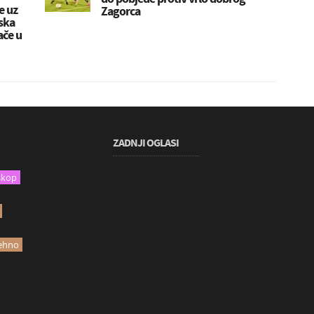
e uz
Zagorca
ska
ače u
ZADNJI OGLASI
skop
ehno