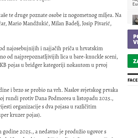
Eu
taše te druge poznate osobe iz nogometnog miljea. Na
ar, Mario Mandžukić, Milan Badelj, Josip Pivarić,
P
V
 najosebujnijih i najjačih priča u hrvatskim
o od najprepoznatljivijih lica u bare-knuckle sceni,
Z
 BKB pojas u bridger kategoriji nokautom u prvoj
FAC
ine i brzo se probio na vrh. Naslov svjetskog prvaka
voj rundi protiv Dana Podmorea u listopadu 2025.,
jesti organizacije s dva pojasa u različitim
per kruzer pojas).
m godine 2025., a nedavno je produžio ugovor s