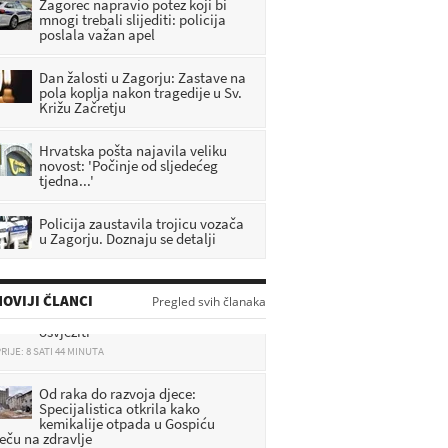
Zagorec napravio potez koji bi
mnogi trebali slijediti: policija
poslala važan apel
Dan žalosti u Zagorju: Zastave na
pola koplja nakon tragedije u Sv.
Križu Začretju
Hrvatska pošta najavila veliku
novost: 'Počinje od sljedećeg
tjedna...'
Policija zaustavila trojicu vozača
u Zagorju. Doznaju se detalji
DHMZ: Stiže fronta s pljuskovima i
OVIJI ČLANCI
grmljavinom, evo gdje će najviše
Pregled svih članaka
osvježiti
RIJE: 8 SATI 44 MINUTA
Od raka do razvoja djece:
Specijalistica otkrila kako
kemikalije otpada u Gospiću
ječu na zdravlje
RIJE: 9 SATI 6 MINUTA