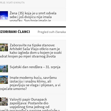
Žena (35) koja je u smrt odvela
sebe i još dvojicu nije imala
vozačku. Svo troje imalo je
icijski dosje
RIJE: 9 SATI 27 MINUTA
ZORIRANI ČLANCI
Pregled svih članaka
DA SE NE ZABORAVI: U Pregradi
predstavljena knjiga o zagorskim
braniteljima
Zaboravite na tipske stanove:
Arhitekt Saša Vlajo otkrio nam je
RIJE: 7 SATI 20 MINUTA
kako izgleda dom u kojem je svaki
adrat krojen po mjeri stvarnog života
[FOTO] Umjetnost, priče i
tradicija obilježili vikend u
Radoboju
Svjetski dan rendžera – 31. srpnja
RIJE: 8 SATI 12 MINUTA
Imate modernu kuću, savršenu
izolaciju i snažnu klimu, ali
pojavljuju se vlaga i plijesan, a vi
 osjećate umorno?
Valoviti papir Dunapack
zapošljava: Postanite dio
uspješnog tima jednog od
jvećih proizvođača papirne ambalaže u