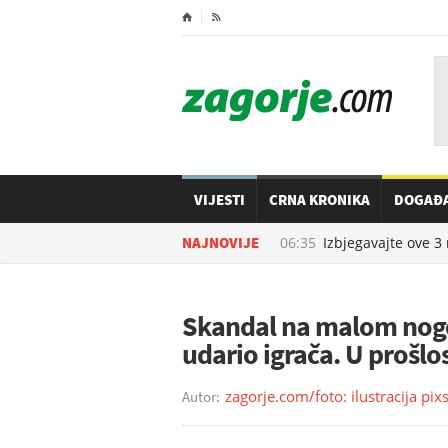
⌂

VIJESTI
CRNA KRONIKA
DOGAĐ
07.08.2026. u
NAJNOVIJE
06:35
Izbjegavajte ove 3 n
Skandal na malom nog
udario igrača. U prošlos
zagorje.com/foto: ilustracija pixs
Autor: