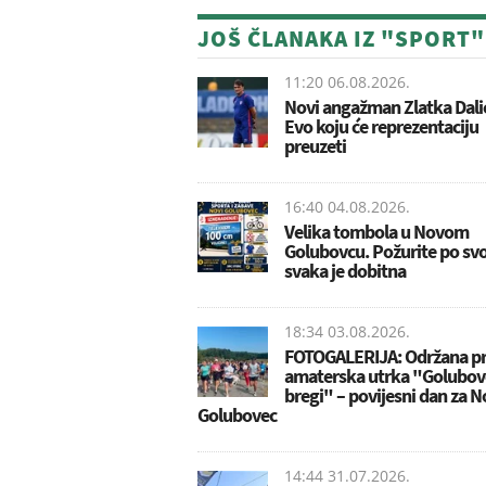
JOŠ ČLANAKA IZ "SPORT"
11:20 06.08.2026.
Novi angažman Zlatka Dali
Evo koju će reprezentaciju
preuzeti
16:40 04.08.2026.
Velika tombola u Novom
Golubovcu. Požurite po svoj
svaka je dobitna
18:34 03.08.2026.
FOTOGALERIJA: Održana p
amaterska utrka "Golubov
bregi" – povijesni dan za N
Golubovec
14:44 31.07.2026.