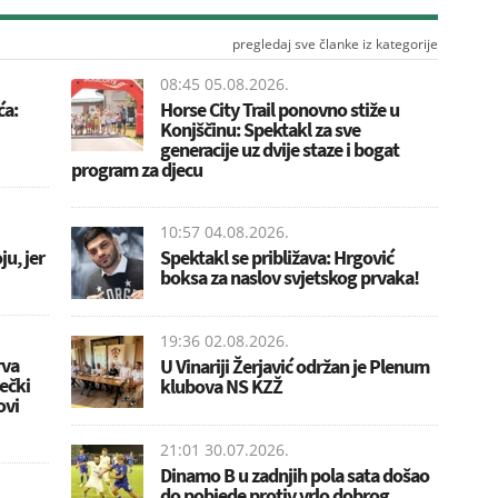
pregledaj sve članke iz kategorije
08:45 05.08.2026.
ća:
Horse City Trail ponovno stiže u
Konjščinu: Spektakl za sve
generacije uz dvije staze i bogat
program za djecu
10:57 04.08.2026.
u, jer
Spektakl se približava: Hrgović
boksa za naslov svjetskog prvaka!
19:36 02.08.2026.
rva
U Vinariji Žerjavić održan je Plenum
ečki
klubova NS KZŽ
ovi
21:01 30.07.2026.
Dinamo B u zadnjih pola sata došao
do pobjede protiv vrlo dobrog