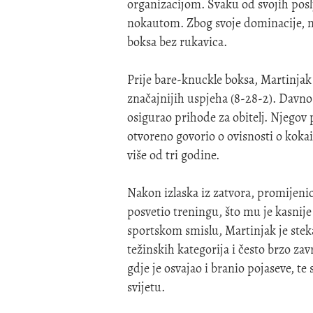
organizacijom. Svaku od svojih poslj
nokautom. Zbog svoje dominacije, 
boksa bez rukavica.
Prije bare-knuckle boksa, Martinjak
značajnijih uspjeha (8-28-2). Davno
osigurao prihode za obitelj. Njegov 
otvoreno govorio o ovisnosti o koka
više od tri godine.
Nakon izlaska iz zatvora, promijenio 
posvetio treningu, što mu je kasnije
sportskom smislu, Martinjak je stek
težinskih kategorija i često brzo za
gdje je osvajao i branio pojaseve, te
svijetu.