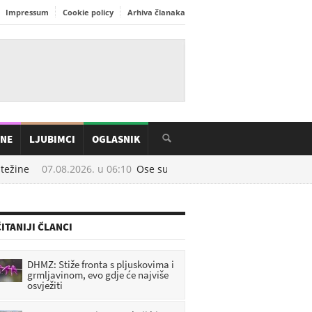
Impressum
Cookie policy
Arhiva članaka
INE
LJUBIMCI
OGLASNIK
ežine
07.08.2026. u
06:10
Ose su najaktivnije u kolovozu: Prirodni t
ITANIJI ČLANCI
DHMZ: Stiže fronta s pljuskovima i
grmljavinom, evo gdje će najviše
osvježiti