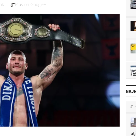
ok
Plus on Google+
NAJN
P

ut
P
