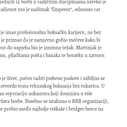
ednjih 12 borbi u različitim disciplinama završio je
nadjenut mu je nadimak "Emperor", odnosno car
 je imao profesionalnu boksačku karijeru, no bez
 je priznao da je namjerno gubio mečeve kako bi
put do uspjeha bio je iznimno težak. Martinjak je
inu, pljačkama pošta i banaka te boravku u zatvoru
je život, počeo raditi poštene poslove i ozbiljno se
 otvorilo vrata vrhunskog boksanja bez rukavica. U
ao reputaciju nokautera koji dominira u više
vršava borbe. Posebno se istaknuo u BKB organizaciji,
 se probio među najbolje teškaše i bridger borce na