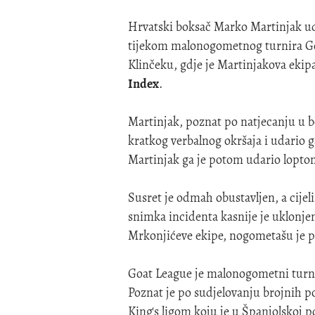
Hrvatski boksač Marko Martinjak u
tijekom malonogometnog turnira Go
Klinčeku, gdje je Martinjakova ekipa 
Index
.
Martinjak, poznat po natjecanju u b
kratkog verbalnog okršaja i udario g
Martinjak ga je potom udario loptom
Susret je odmah obustavljen, a cije
snimka incidenta kasnije je uklonj
Mrkonjićeve ekipe, nogometašu je p
Goat League je malonogometni turnir
Poznat je po sudjelovanju brojnih p
King's ligom koju je u Španjolskoj 