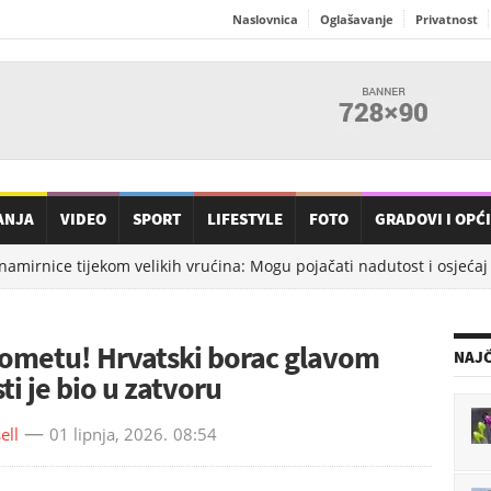
Naslovnica
Oglašavanje
Privatnost
ANJA
VIDEO
SPORT
LIFESTYLE
FOTO
GRADOVI I OPĆ
amirnice tijekom velikih vrućina: Mogu pojačati nadutost i osjećaj t
ometu! Hrvatski borac glavom
NAJČ
ti je bio u zatvoru
ell
01 lipnja, 2026.
08:54