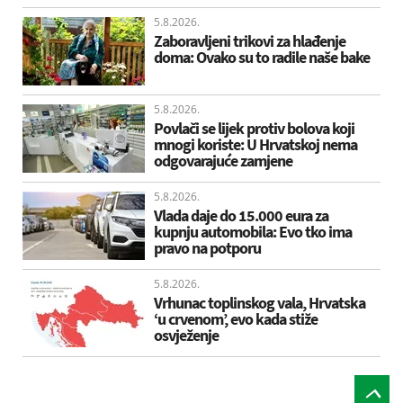
5.8.2026.
Zaboravljeni trikovi za hlađenje
doma: Ovako su to radile naše bake
5.8.2026.
Povlači se lijek protiv bolova koji
mnogi koriste: U Hrvatskoj nema
odgovarajuće zamjene
5.8.2026.
Vlada daje do 15.000 eura za
kupnju automobila: Evo tko ima
pravo na potporu
5.8.2026.
Vrhunac toplinskog vala, Hrvatska
‘u crvenom’, evo kada stiže
osvježenje