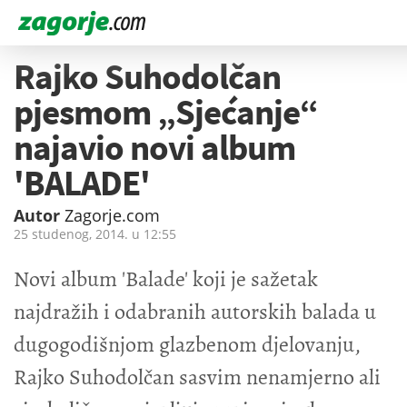
Rajko Suhodolčan
pjesmom „Sjećanje“
najavio novi album
'BALADE'
Autor
Zagorje.com
25 studenog, 2014. u
12:55
Novi album 'Balade' koji je sažetak
najdražih i odabranih autorskih balada u
dugogodišnjom glazbenom djelovanju,
Rajko Suhodolčan sasvim nenamjerno ali