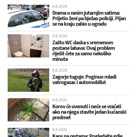
8.8.2026.
Drama u ranim jutarnjim satima:
Prijetio ženi pa bježao policiji. Pijan
se na kraju zabio u ogradu
8.8.2026.
Zašto WC daska s vremenom
postane labava: Ovaj problem
riješit ćete za samo nekoliko
minuta
8.8.2026.
Zagorje tuguje: Poginuo mladi
vatrogasac i automobilist
8.8.2026.
Korov će uvenuti i neće se vraćati
ako na njega stavite jedan kućanski
predmet
8.8.2026.
Kaos na cestama: Pogledajte gdje