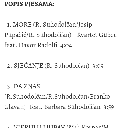
POPIS PJESAMA:
1. MORE (R. Suhodolčan/Josip
Pupačić/R. Suhodolčan) - Kvartet Gubec
feat. Davor Radolfi 4:04
2. SJEĆANJE (R. Suhodolčan) 3:09
3. DA ZNAŠ
(R.Suhodolčan/R.Suhodolčan/Branko
Glavan)- feat. Barbara Suhodolčan 3:59
4. VJERUJ U LJUBAV (Mili Korpar/M.