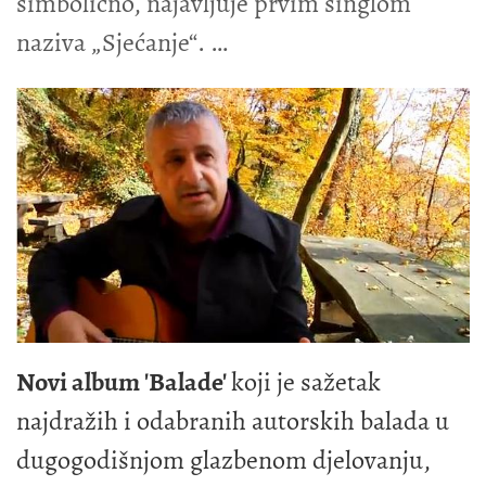
simbolično, najavljuje prvim singlom
naziva „Sjećanje“.
Novi album 'Balade'
koji je sažetak
najdražih i odabranih autorskih balada u
dugogodišnjom glazbenom djelovanju,