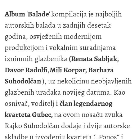
Album 'Balade'
kompilacija je najboljih
autorskih balada u zadnjih desetak
godina, osvježenih modernijom
produkcijom i vokalnim suradnjama
iznimnih glazbenika
(Renata Sabljak,
Davor Radolfi,Mili Korpar, Barbara
Suhodolčan
), uz nekolicinu neobjavljenih
glazbenih uradaka novijeg datuma. Kao
osnivač, voditelj i
član legendarnog
kvarteta Gubec,
na ovom nosaču zvuka
Rajko Suhodolčan dodaje i dvije autorske
skladbe u izvođenju kvarteta („Ponos“ i