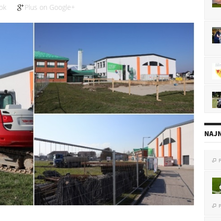
ok
Plus on Google+
NAJN
P

P
