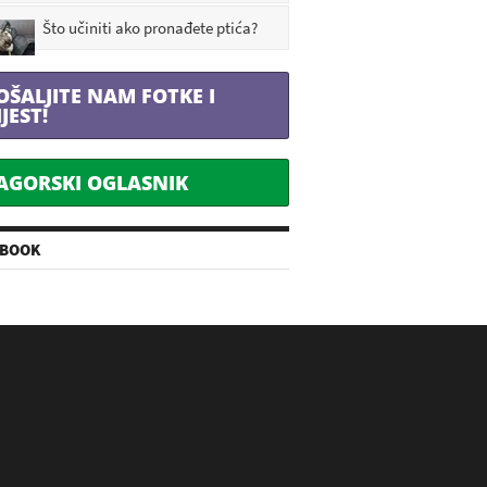
Što učiniti ako pronađete ptića?
OŠALJITE NAM FOTKE I
IJEST!
AGORSKI OGLASNIK
EBOOK