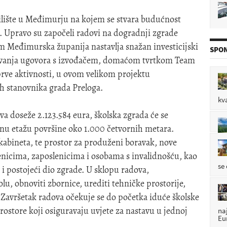
adilište u Međimurju na kojem se stvara budućnost
P

. Upravo su započeli radovi na dogradnji zgrade
m Međimurska županija nastavlja snažan investicijski
SPON
sivanja ugovora s izvođačem, domaćom tvrtkom Team
de
 prve aktivnosti, u ovom velikom projektu
P

 stanovnika grada Preloga.
kv
a doseže 2.123.584 eura, školska zgrada će se
P

emnu etažu površine oko 1.000 četvornih metara.
i kabineta, te prostor za produženi boravak, nove
enicima, zaposlenicima i osobama s invalidnošću, kao
se
 i postojeći dio zgrade. U sklopu radova,
kolu, obnoviti zbornice, urediti tehničke prostorije,
 Završetak radova očekuje se do početka iduće školske
rostore koji osiguravaju uvjete za nastavu u jednoj
na
Eu