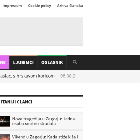
Impressum
Cookie policy
Arhiva članaka
INE
LJUBIMCI
OGLASNIK
aslac, s hrskavom koricom
08.08.2026. u
06:20
Stavite malo ovoga u
ITANIJI ČLANCI
Nova tragedija u Zagorju: Jedna
osoba smrtno stradala
Vikend u Zagorju: Kada stiže kiša i