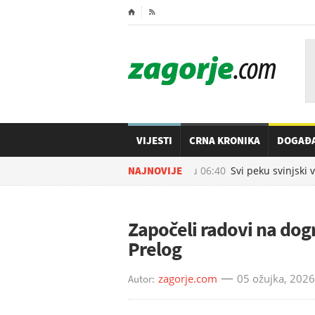
⌂

VIJESTI
CRNA KRONIKA
DOGAĐ
NAJNOVIJE
08.08.2026. u
06:40
Svi peku svinjski v
Započeli radovi na dog
Prelog
zagorje.com
05 ožujka, 2026
Autor: