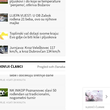
pljuskovi i do koje se temperature
'penjemo', otkriva Božarov
LIJEPA VIJEST: U OB Zabok
rođena 21 beba, ovo su njihove
majke
Toplinski val dolazi svome kraju:
Evo gdje će biti kiše i pljuskova
Jurnjava: Kroz Veleškovec 117
km/h, a kroz Dubrovčan 134 km/h
Kao da se nebo otvorilo: 3 znaka
OVIJI ČLANCI
Pregled svih članaka
ovog vikenda ostavljaju brige iza
sebe i dočekuju sretnije dane
RIJE: 4 SATI 29 MINUTA
NK INKOP Poznanovec slavi 50
rođendan uz tradicionalni,
nogometni turnir
RIJE: 4 SATI 54 MINUTA
SLJEDEĆI ČLANAK