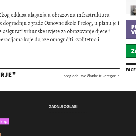
ačkog ciklusa ulaganja u obrazovnu infrastrukturu
z dogradnju zgrade Osnovne škole Prelog, u planu je i
P
je osigurati vrhunske uvjete za obrazovanje djece i
V
eneracijama koje dolaze omogućiti kvalitetno i
Z
FAC
URJE"
pregledaj sve članke iz kategorije
ZADNJI OGLASI
skop