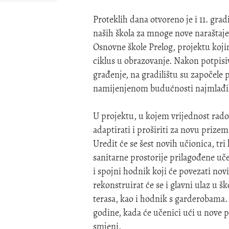
Proteklih dana otvoreno je i 11. gr
naših škola za mnoge nove naraštaje
Osnovne škole Prelog, projektu koji
ciklus u obrazovanje. Nakon potpi
građenje, na gradilištu su započele
namijenjenom budućnosti najmlađih
U projektu, u kojem vrijednost radov
adaptirati i proširiti za novu priz
Uredit će se šest novih učionica, tr
sanitarne prostorije prilagođene uč
i spojni hodnik koji će povezati novi
rekonstruirat će se i glavni ulaz u š
terasa, kao i hodnik s garderobama.
godine, kada će učenici ući u nove p
smjeni.