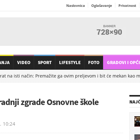
Naslovnica
Oglašavanje
Privatnost
ANJA
VIDEO
SPORT
LIFESTYLE
FOTO
GRADOVI I OPĆ
rat na isti način: Premažite ga ovim preljevom i bit će mekan kao m
radnji zgrade Osnovne škole
NAJČ
.
10:24