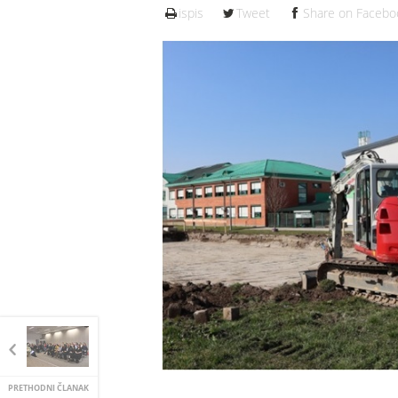
ispis
Tweet
Share on Facebo
PRETHODNI ČLANAK