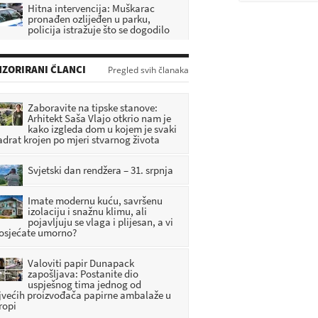
Hitna intervencija: Muškarac
pronađen ozlijeđen u parku,
policija istražuje što se dogodilo
RIJE: 5 SATI 45 MINUTA
[FOTOGALERIJA] Oroslavje slavi
ZORIRANI ČLANCI
Pregled svih članaka
svoj dan: ‘Pred nama je još puno
posla. Obećavam samo jedno –
lali bumo’
Zaboravite na tipske stanove:
RIJE: 3 SATI 53 MINUTA
Arhitekt Saša Vlajo otkrio nam je
kako izgleda dom u kojem je svaki
adrat krojen po mjeri stvarnog života
Nova tragedija u Zagorju: Jedna
osoba smrtno stradala
RIJE: 4 SATI 20 MINUTA
Svjetski dan rendžera – 31. srpnja
Imate modernu kuću, savršenu
izolaciju i snažnu klimu, ali
pojavljuju se vlaga i plijesan, a vi
 osjećate umorno?
Valoviti papir Dunapack
zapošljava: Postanite dio
uspješnog tima jednog od
jvećih proizvođača papirne ambalaže u
ropi