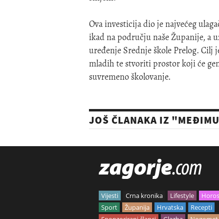
Ova investicija dio je najvećeg ulag
ikad na području naše Županije, a u
uređenje Srednje škole Prelog. Cilj 
mladih te stvoriti prostor koji će g
suvremeno školovanje.
JOŠ ČLANAKA IZ "MEĐIM
Vijesti
Crna kronika
Lifestyle
Horo
Sport
Županija
Hrvatska
Recepti