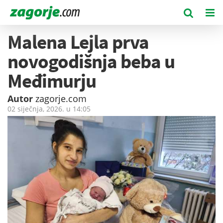
Malena Lejla prva
novogodišnja beba u
Međimurju
Autor
zagorje.com
02 siječnja, 2026. u
14:05