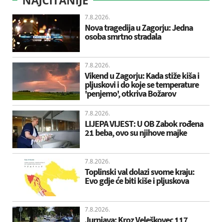
7.8.2026.
Nova tragedija u Zagorju: Jedna
osoba smrtno stradala
7.8.2026.
Vikend u Zagorju: Kada stiže kiša i
pljuskovi i do koje se temperature
'penjemo', otkriva Božarov
7.8.2026.
LIJEPA VIJEST: U OB Zabok rođena
21 beba, ovo su njihove majke
7.8.2026.
Toplinski val dolazi svome kraju:
Evo gdje će biti kiše i pljuskova
7.8.2026.
Jurnjava: Kroz Veleškovec 117