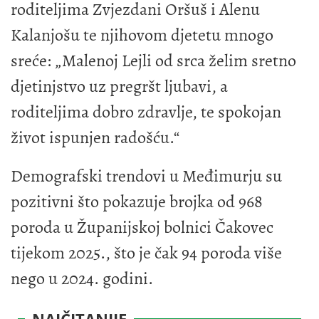
roditeljima Zvjezdani Oršuš i Alenu
Kalanjošu te njihovom djetetu mnogo
sreće: „Malenoj Lejli od srca želim sretno
djetinjstvo uz pregršt ljubavi, a
roditeljima dobro zdravlje, te spokojan
život ispunjen radošću.“
Demografski trendovi u Međimurju su
pozitivni što pokazuje brojka od 968
poroda u Županijskoj bolnici Čakovec
tijekom 2025., što je čak 94 poroda više
nego u 2024. godini.
NAJČITANIJE