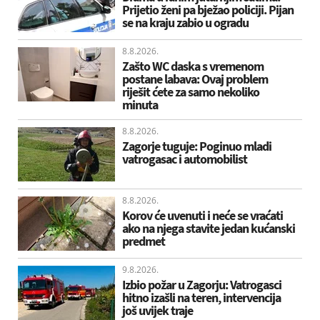
Prijetio ženi pa bježao policiji. Pijan
se na kraju zabio u ogradu
8.8.2026.
Zašto WC daska s vremenom
postane labava: Ovaj problem
riješit ćete za samo nekoliko
minuta
8.8.2026.
Zagorje tuguje: Poginuo mladi
vatrogasac i automobilist
8.8.2026.
Korov će uvenuti i neće se vraćati
ako na njega stavite jedan kućanski
predmet
9.8.2026.
Izbio požar u Zagorju: Vatrogasci
hitno izašli na teren, intervencija
još uvijek traje