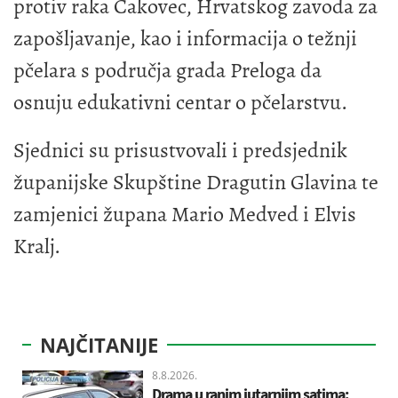
protiv raka Čakovec, Hrvatskog zavoda za
zapošljavanje, kao i informacija o težnji
pčelara s područja grada Preloga da
osnuju edukativni centar o pčelarstvu.
Sjednici su prisustvovali i predsjednik
županijske Skupštine Dragutin Glavina te
zamjenici župana Mario Medved i Elvis
Kralj.
NAJČITANIJE
8.8.2026.
Drama u ranim jutarnjim satima: