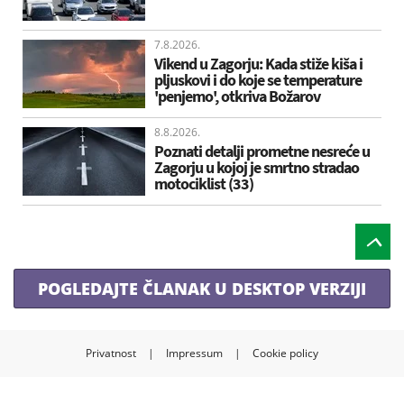
7.8.2026.
Vikend u Zagorju: Kada stiže kiša i
pljuskovi i do koje se temperature
'penjemo', otkriva Božarov
8.8.2026.
Poznati detalji prometne nesreće u
Zagorju u kojoj je smrtno stradao
motociklist (33)
POGLEDAJTE ČLANAK U DESKTOP VERZIJI
Privatnost
|
Impressum
|
Cookie policy