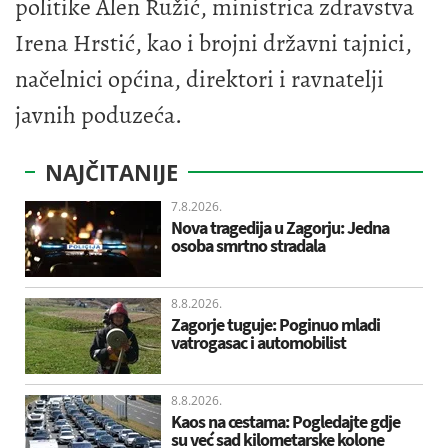
politike Alen Ružić, ministrica zdravstva
Irena Hrstić, kao i brojni državni tajnici,
načelnici općina, direktori i ravnatelji
javnih poduzeća.
NAJČITANIJE
7.8.2026.
Nova tragedija u Zagorju: Jedna
osoba smrtno stradala
8.8.2026.
Zagorje tuguje: Poginuo mladi
vatrogasac i automobilist
8.8.2026.
Kaos na cestama: Pogledajte gdje
su već sad kilometarske kolone