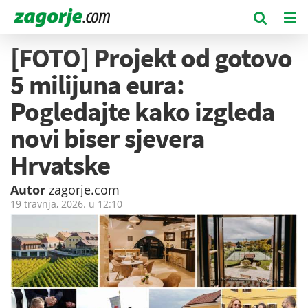
[FOTO] Projekt od gotovo
5 milijuna eura:
Pogledajte kako izgleda
novi biser sjevera
Hrvatske
Autor
zagorje.com
19 travnja, 2026. u
12:10