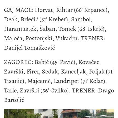
GAJ MAČE: Horvat, Rihtar (66' Krpanec),
Deak, Brlečić (51' Kreber), Sambol,
Haramustek, Šaban, Tomek (68' Iskrić),
Maloča, Postonjski, Vukadin. TRENER:
Danijel Tomašković
ZAGOREC: Babić (45' Pavić), Kovačec,
Završki, Firer, Sedak, Kanceljak, Poljak (71'
Tisanić), Majcenić, Landripet (71' Kolar),
Tarle, Završki (56' Cvilko). TRENER: Drago
Bartolić