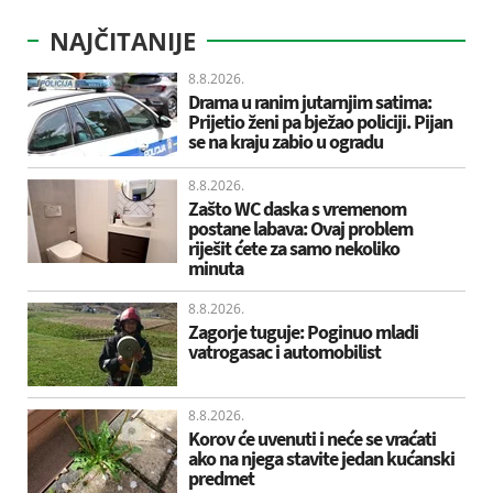
NAJČITANIJE
8.8.2026.
Drama u ranim jutarnjim satima:
Prijetio ženi pa bježao policiji. Pijan
se na kraju zabio u ogradu
8.8.2026.
Zašto WC daska s vremenom
postane labava: Ovaj problem
riješit ćete za samo nekoliko
minuta
8.8.2026.
Zagorje tuguje: Poginuo mladi
vatrogasac i automobilist
8.8.2026.
Korov će uvenuti i neće se vraćati
ako na njega stavite jedan kućanski
predmet