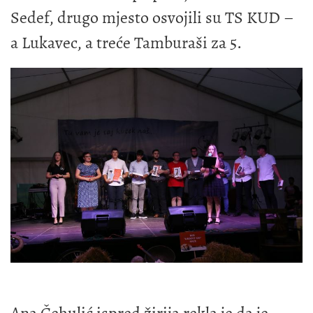
Sedef, drugo mjesto osvojili su TS KUD –
a Lukavec, a treće Tamburaši za 5.
Ana Čehulić ispred žirija rekla je da je