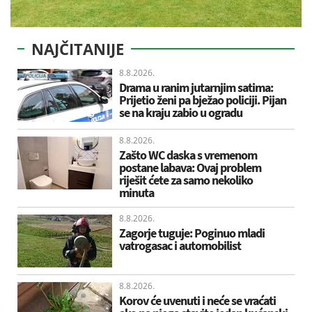
NAJČITANIJE
8.8.2026.
Drama u ranim jutarnjim satima:
Prijetio ženi pa bježao policiji. Pijan
se na kraju zabio u ogradu
8.8.2026.
Zašto WC daska s vremenom
postane labava: Ovaj problem
riješit ćete za samo nekoliko
minuta
8.8.2026.
Zagorje tuguje: Poginuo mladi
vatrogasac i automobilist
8.8.2026.
Korov će uvenuti i neće se vraćati