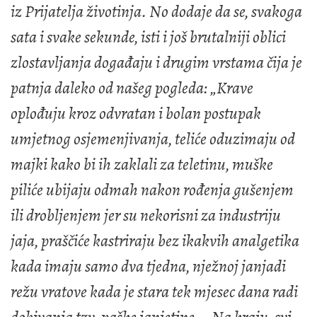
iz Prijatelja životinja. No dodaje da se, svakoga
sata i svake sekunde, isti i još brutalniji oblici
zlostavljanja događaju i drugim vrstama čija je
patnja daleko od našeg pogleda: „Krave
oplođuju kroz odvratan i bolan postupak
umjetnog osjemenjivanja, teliće oduzimaju od
majki kako bi ih zaklali za teletinu, muške
piliće ubijaju odmah nakon rođenja gušenjem
ili drobljenjem jer su nekorisni za industriju
jaja, praščiće kastriraju bez ikakvih analgetika
kada imaju samo dva tjedna, nježnoj janjadi
režu vratove kada je stara tek mjesec dana radi