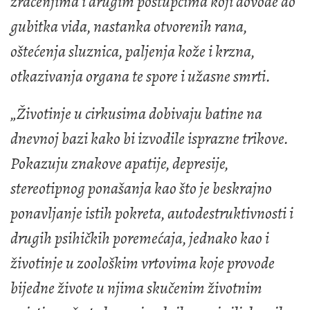
zračenjima i drugim postupcima koji dovode do
gubitka vida, nastanka otvorenih rana,
oštećenja sluznica, paljenja kože i krzna,
otkazivanja organa te spore i užasne smrti.
„Životinje u cirkusima dobivaju batine na
dnevnoj bazi kako bi izvodile isprazne trikove.
Pokazuju znakove apatije, depresije,
stereotipnog ponašanja kao što je beskrajno
ponavljanje istih pokreta, autodestruktivnosti i
drugih psihičkih poremećaja, jednako kao i
životinje u zoološkim vrtovima koje provode
bijedne živote u njima skučenim životnim