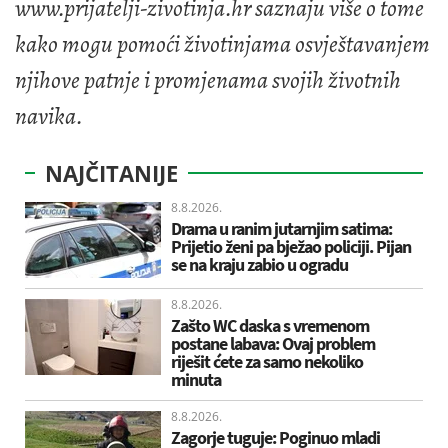
www.prijatelji-zivotinja.hr saznaju više o tome
kako mogu pomoći životinjama osvještavanjem
njihove patnje i promjenama svojih životnih
navika.
NAJČITANIJE
8.8.2026.
Drama u ranim jutarnjim satima:
Prijetio ženi pa bježao policiji. Pijan
se na kraju zabio u ogradu
8.8.2026.
Zašto WC daska s vremenom
postane labava: Ovaj problem
riješit ćete za samo nekoliko
minuta
8.8.2026.
Zagorje tuguje: Poginuo mladi