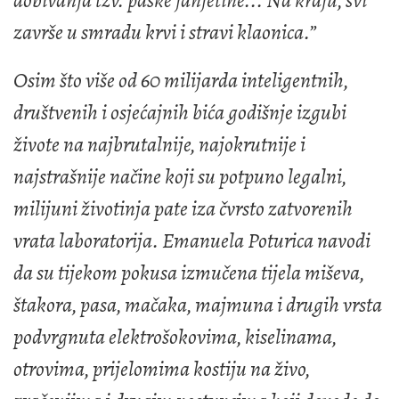
dobivanja tzv. paške janjetine... Na kraju, svi
završe u smradu krvi i stravi klaonica.”
Osim što više od 60 milijarda inteligentnih,
društvenih i osjećajnih bića godišnje izgubi
živote na najbrutalnije, najokrutnije i
najstrašnije načine koji su potpuno legalni,
milijuni životinja pate iza čvrsto zatvorenih
vrata laboratorija. Emanuela Poturica navodi
da su tijekom pokusa izmučena tijela miševa,
štakora, pasa, mačaka, majmuna i drugih vrsta
podvrgnuta elektrošokovima, kiselinama,
otrovima, prijelomima kostiju na živo,