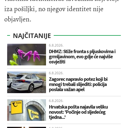
iza pošiljki, no njegov identitet nije
objavljen.
NAJČITANIJE
6.8.2026.
DHMZ: Stiže fronta s pljuskovima i
grmljavinom, evo gdje će najviše
osvježiti
6.8.2026.
Zagorec napravio potez koji bi
mnogi trebali slijediti: policija
poslala važan apel
6.8.2026.
Hrvatska pošta najavila veliku
novost: 'Počinje od sljedećeg
tjedna...'