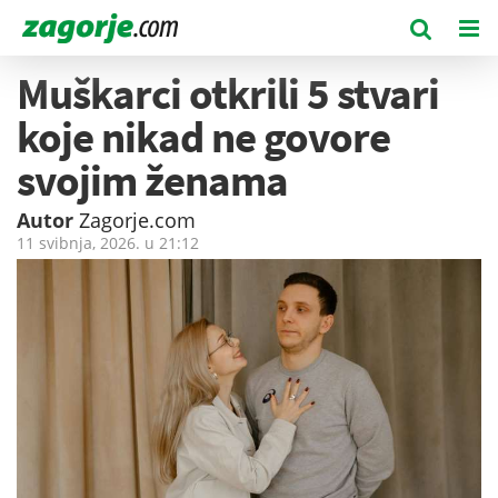
Muškarci otkrili 5 stvari
koje nikad ne govore
svojim ženama
Autor
Zagorje.com
11 svibnja, 2026. u
21:12