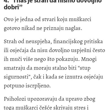
4. “I nas je strah da nismo dovoljno
dobri”
Ovo je jedna od stvari koju muškarci
gotovo nikad ne priznaju naglas.
Strah od neuspjeha, financijskog pritiska
ili osjećaja da nisu dovoljno uspješni često
ih muči više nego što pokazuju. Mnogi
smatraju da moraju stalno biti “stup
sigurnosti”, čak i kada se iznutra osjećaju
potpuno iscrpljeno.
Psiholozi upozoravaju da upravo zbog
toga muškarci češće skrivaju stres i