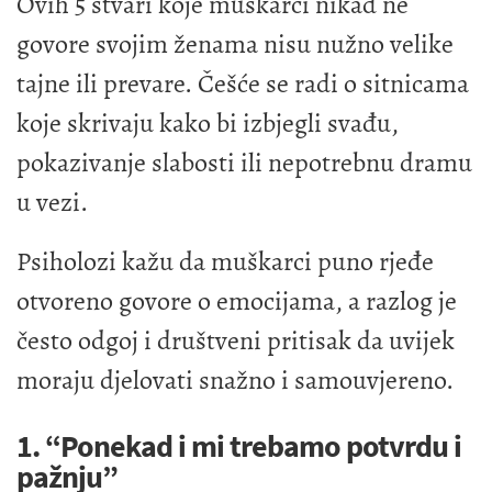
Ovih 5 stvari koje muškarci nikad ne
govore svojim ženama nisu nužno velike
tajne ili prevare. Češće se radi o sitnicama
koje skrivaju kako bi izbjegli svađu,
pokazivanje slabosti ili nepotrebnu dramu
u vezi.
Psiholozi kažu da muškarci puno rjeđe
otvoreno govore o emocijama, a razlog je
često odgoj i društveni pritisak da uvijek
moraju djelovati snažno i samouvjereno.
1. “Ponekad i mi trebamo potvrdu i
pažnju”