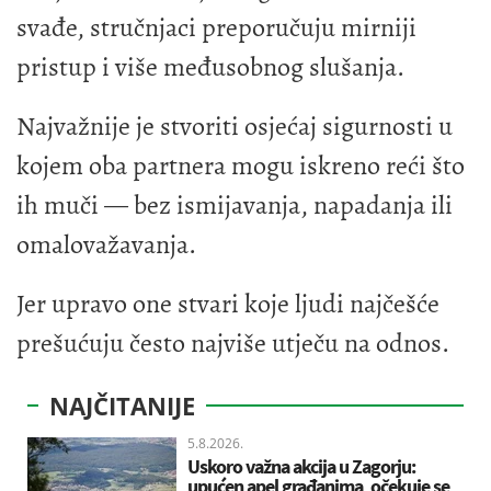
svađe, stručnjaci preporučuju mirniji
pristup i više međusobnog slušanja.
Najvažnije je stvoriti osjećaj sigurnosti u
kojem oba partnera mogu iskreno reći što
ih muči — bez ismijavanja, napadanja ili
omalovažavanja.
Jer upravo one stvari koje ljudi najčešće
prešućuju često najviše utječu na odnos.
NAJČITANIJE
5.8.2026.
Uskoro važna akcija u Zagorju:
upućen apel građanima, očekuje se