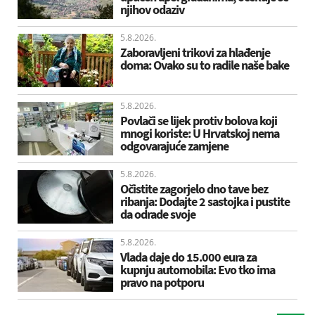
njihov odaziv
5.8.2026.
Zaboravljeni trikovi za hlađenje
doma: Ovako su to radile naše bake
5.8.2026.
Povlači se lijek protiv bolova koji
mnogi koriste: U Hrvatskoj nema
odgovarajuće zamjene
5.8.2026.
Očistite zagorjelo dno tave bez
ribanja: Dodajte 2 sastojka i pustite
da odrade svoje
5.8.2026.
Vlada daje do 15.000 eura za
kupnju automobila: Evo tko ima
pravo na potporu