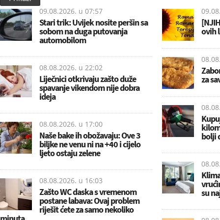
09.08.2026. u
07:57
09.08
Stari trik: Uvijek nosite peršin sa
[NJIH
sobom na duga putovanja
ovih 
automobilom
08.08
08.08.2026. u
22:02
Zabor
Liječnici otkrivaju zašto duže
za sa
spavanje vikendom nije dobra
ideja
08.08
Kupuj
08.08.2026. u
17:00
kilom
Naše bake ih obožavaju: Ove 3
bolji 
biljke ne venu ni na +40 i cijelo
ljeto ostaju zelene
08.08
Klima
08.08.2026. u
16:03
vrući
Zašto WC daska s vremenom
su naj
postane labava: Ovaj problem
riješit ćete za samo nekoliko
minuta