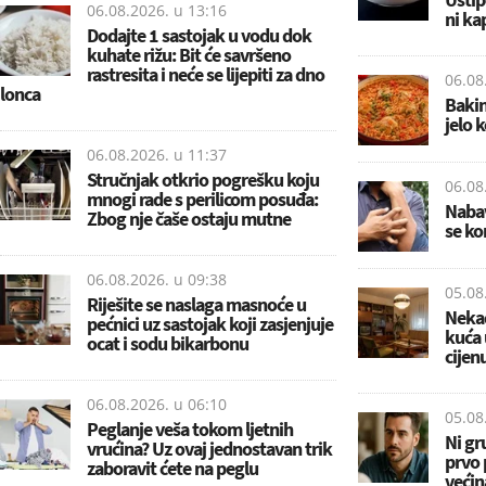
06.08.2026. u
13:16
ni ka
Dodajte 1 sastojak u vodu dok
kuhate rižu: Bit će savršeno
rastresita i neće se lijepiti za dno
06.08
lonca
Bakin
jelo 
06.08.2026. u
11:37
Stručnjak otkrio pogrešku koju
06.08
mnogi rade s perilicom posuđa:
Nabav
Zbog nje čaše ostaju mutne
se ko
06.08.2026. u
09:38
05.08
Riješite se naslaga masnoće u
Nekad
pećnici uz sastojak koji zasjenjuje
kuća 
ocat i sodu bikarbonu
cijen
06.08.2026. u
06:10
05.08
Peglanje veša tokom ljetnih
Ni gr
vrućina? Uz ovaj jednostavan trik
prvo 
zaboravit ćete na peglu
većin