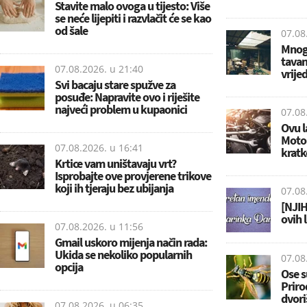
Stavite malo ovoga u tijesto: Više
se neće lijepiti i razvlačit će se kao
od šale
07.08
Mnogi
tavan
07.08.2026. u
21:40
vrije
Svi bacaju stare spužve za
posuđe: Napravite ovo i riješite
najveći problem u kupaonici
07.08
Ovu l
Motor
07.08.2026. u
16:41
krat
Krtice vam uništavaju vrt?
Isprobajte ove provjerene trikove
koji ih tjeraju bez ubijanja
07.08
[NJIH
ovih 
07.08.2026. u
11:56
Gmail uskoro mijenja način rada:
Ukida se nekoliko popularnih
07.08
opcija
Ose s
Prirod
dvori
07.08.2026. u
06:35