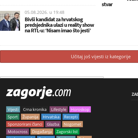
stvar
05.08.2026. u
19:48
Bivši kandidat za hrvatskog
predsjednika ulazi u reality show
na RTL-u: ‘Nisam imao što jesti’
Učitaj još vijesti iz kategorije
ZA
Vijesti
Crna kronika
Lifestyle
Horoskop
Sport
Županija
Hrvatska
Recepti
Sponzorirani članci
Glazba
Nogomet
Motocross
Događanja
Zagorski list