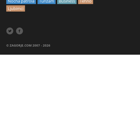
Noćna patrola
Turizam
Business
Tehno
Ljubimci


© ZAGORJE.COM 2007 - 2026