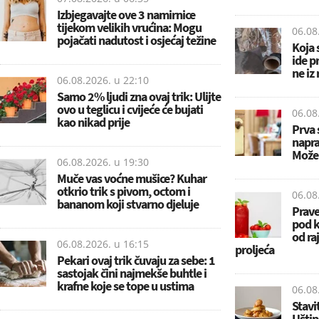
Izbjegavajte ove 3 namirnice
tijekom velikih vrućina: Mogu
06.08
pojačati nadutost i osjećaj težine
Koja 
ide p
ne iz
06.08.2026. u
22:10
Samo 2% ljudi zna ovaj trik: Ulijte
ovo u teglicu i cvijeće će bujati
06.08
kao nikad prije
Prva 
napra
Može 
06.08.2026. u
19:30
Muče vas voćne mušice? Kuhar
otkrio trik s pivom, octom i
06.08
bananom koji stvarno djeluje
Prave
pod k
od raj
06.08.2026. u
16:15
proljeća
Pekari ovaj trik čuvaju za sebe: 1
sastojak čini najmekše buhtle i
krafne koje se tope u ustima
06.08
Stavi
Uštipc