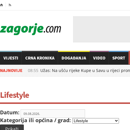
⌂

VIJESTI
CRNA KRONIKA
DOGAĐANJA
VIDEO
SPORT
09.08.2026. u
NAJNOVIJE
08:55
Užas: Na ušću rijeke Kupe u Savu u rijeci pron
Lifestyle
Datum:
Kategorija ili općina / grad:
Prikaži