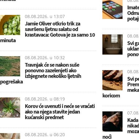
08.08
Imate
Odmah
08.08.2026. u
13:07
potaj
Jamie Oliver otkrio trik za
savršenu ljetnu salatu od
krastavaca: Gotova je za samo 10
08.08
minuta
Svi g
uklan
ponov
08.08.2026. u
10:32
Travnjak će se nakon suše
ponovno zazelenjeti ako
08.08
izbjegnete nekoliko ljetnih
Svi pe
pogrešaka
Prema
meka
koricom
08.08.2026. u
08:19
Korov će uvenuti i neće se vraćati
ako na njega stavite jedan
07.08
kućanski predmet
Kada 
nikad
mozak
08.08.2026. u
06:20
noći