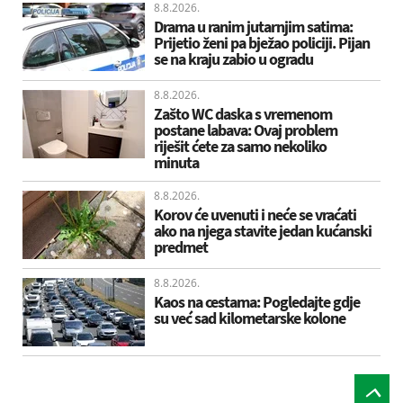
8.8.2026.
Drama u ranim jutarnjim satima:
Prijetio ženi pa bježao policiji. Pijan
se na kraju zabio u ogradu
8.8.2026.
Zašto WC daska s vremenom
postane labava: Ovaj problem
riješit ćete za samo nekoliko
minuta
8.8.2026.
Korov će uvenuti i neće se vraćati
ako na njega stavite jedan kućanski
predmet
8.8.2026.
Kaos na cestama: Pogledajte gdje
su već sad kilometarske kolone