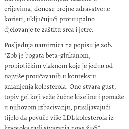
crijevima, donose brojne zdravstvene
koristi, uključujući protuupalno
djelovanje te zaštitu srca i jetre.
Posljednja namirnica na popisu je zob.
"Zob je bogata beta-glukanom,
probiotičkim vlaknom koje je jedno od
najviše proučavanih u kontekstu
smanjenja kolesterola. Ono stvara gust,
topiv gel koji veže žučne kiseline i pomaže
u njihovom izbacivanju, prisiljavajući
tijelo da povuče više LDL kolesterola iz
krvotoka radi stvaranja nove žuči",