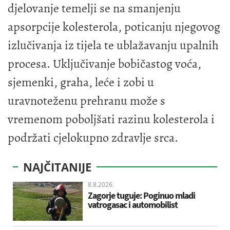
djelovanje temelji se na smanjenju
apsorpcije kolesterola, poticanju njegovog
izlučivanja iz tijela te ublažavanju upalnih
procesa. Uključivanje bobičastog voća,
sjemenki, graha, leće i zobi u
uravnoteženu prehranu može s
vremenom poboljšati razinu kolesterola i
podržati cjelokupno zdravlje srca.
NAJČITANIJE
8.8.2026.
Zagorje tuguje: Poginuo mladi
vatrogasac i automobilist