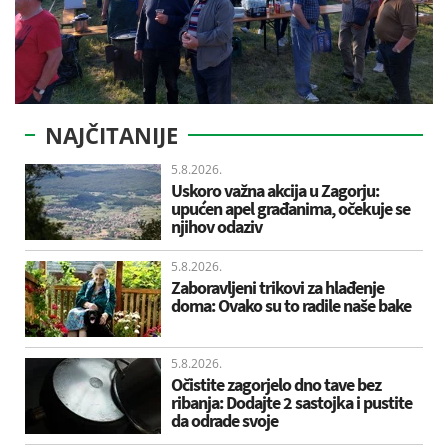
NAJČITANIJE
5.8.2026.
Uskoro važna akcija u Zagorju:
upućen apel građanima, očekuje se
njihov odaziv
5.8.2026.
Zaboravljeni trikovi za hlađenje
doma: Ovako su to radile naše bake
5.8.2026.
Očistite zagorjelo dno tave bez
ribanja: Dodajte 2 sastojka i pustite
da odrade svoje