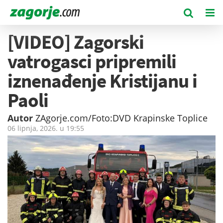
[VIDEO] Zagorski
vatrogasci pripremili
iznenađenje Kristijanu i
Paoli
Autor
ZAgorje.com/Foto:DVD Krapinske Toplice
06 lipnja, 2026. u
19:55