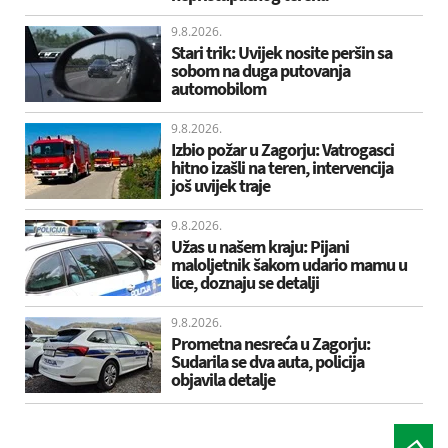
9.8.2026.
Stari trik: Uvijek nosite peršin sa
sobom na duga putovanja
automobilom
9.8.2026.
Izbio požar u Zagorju: Vatrogasci
hitno izašli na teren, intervencija
još uvijek traje
9.8.2026.
Užas u našem kraju: Pijani
maloljetnik šakom udario mamu u
lice, doznaju se detalji
9.8.2026.
Prometna nesreća u Zagorju:
Sudarila se dva auta, policija
objavila detalje