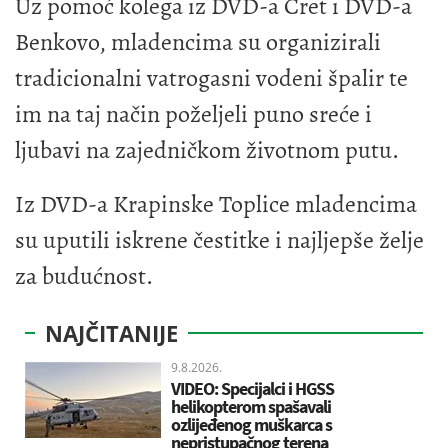
Uz pomoć kolega iz DVD-a Čret i DVD-a
Benkovo, mladencima su organizirali
tradicionalni vatrogasni vodeni špalir te
im na taj način poželjeli puno sreće i
ljubavi na zajedničkom životnom putu.
Iz DVD-a Krapinske Toplice mladencima
su uputili iskrene čestitke i najljepše želje
za budućnost.
NAJČITANIJE
9.8.2026.
VIDEO: Specijalci i HGSS
helikopterom spašavali
ozlijeđenog muškarca s
nepristupačnog terena