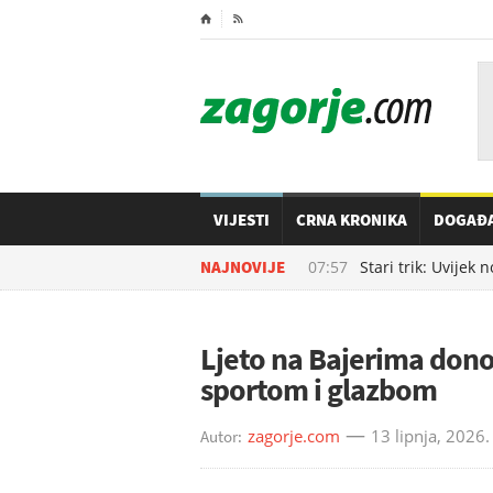
⌂

VIJESTI
CRNA KRONIKA
DOGAĐ
09.08.2026. u
NAJNOVIJE
07:57
Stari trik: Uvijek n
Ljeto na Bajerima dono
sportom i glazbom
zagorje.com
13 lipnja, 2026.
Autor: