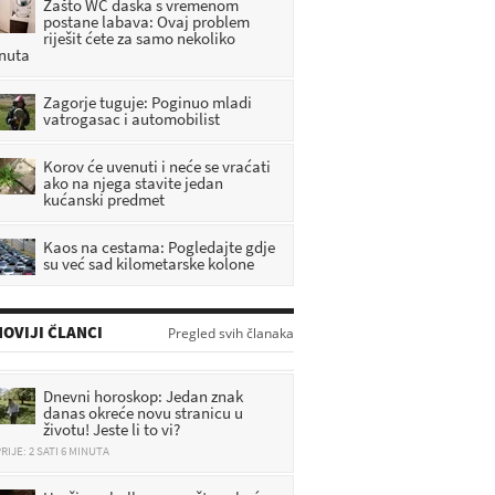
Zašto WC daska s vremenom
postane labava: Ovaj problem
riješit ćete za samo nekoliko
nuta
Zagorje tuguje: Poginuo mladi
vatrogasac i automobilist
Korov će uvenuti i neće se vraćati
ako na njega stavite jedan
kućanski predmet
Kaos na cestama: Pogledajte gdje
su već sad kilometarske kolone
OVIJI ČLANCI
Pregled svih članaka
Dnevni horoskop: Jedan znak
danas okreće novu stranicu u
životu! Jeste li to vi?
RIJE: 2 SATI 6 MINUTA
Urušio se balkon napuštene kuće,
pali i mladići koji su bili na njemu