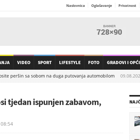
Naslovnica
Oglašavanje
Privatnost
ANJA
VIDEO
SPORT
LIFESTYLE
FOTO
GRADOVI I OPĆ
osite peršin sa sobom na duga putovanja automobilom
09.08.2026
si tjedan ispunjen zabavom,
NAJČ
08:54