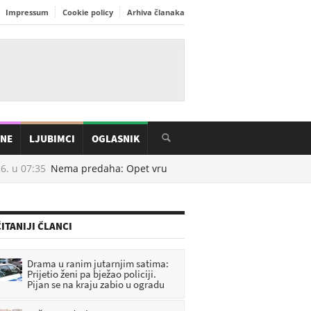
Impressum
Cookie policy
Arhiva članaka
INE
LJUBIMCI
OGLASNIK
. u
07:35
Nema predaha: Opet vrućine, stiže novi toplinski val
09
ITANIJI ČLANCI
Drama u ranim jutarnjim satima:
Prijetio ženi pa bježao policiji.
Pijan se na kraju zabio u ogradu