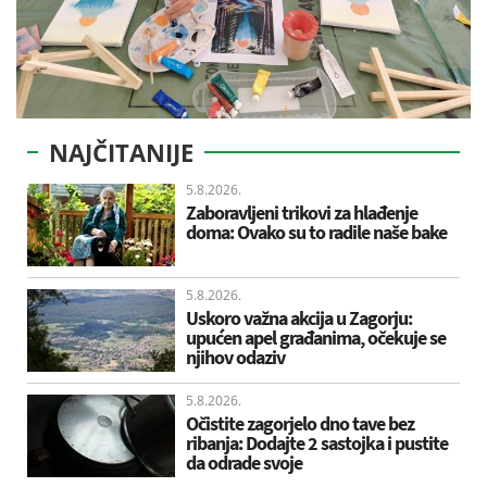
NAJČITANIJE
5.8.2026.
Zaboravljeni trikovi za hlađenje
doma: Ovako su to radile naše bake
5.8.2026.
Uskoro važna akcija u Zagorju:
upućen apel građanima, očekuje se
njihov odaziv
5.8.2026.
Očistite zagorjelo dno tave bez
ribanja: Dodajte 2 sastojka i pustite
da odrade svoje