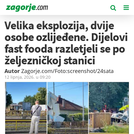
Velika eksplozija, dvije
osobe ozlijeđene. Dijelovi
fast fooda razletjeli se po
željezničkoj stanici
Autor
Zagorje.com/Foto:screenshot/24sata
12 lipnja, 2026. u
09:20