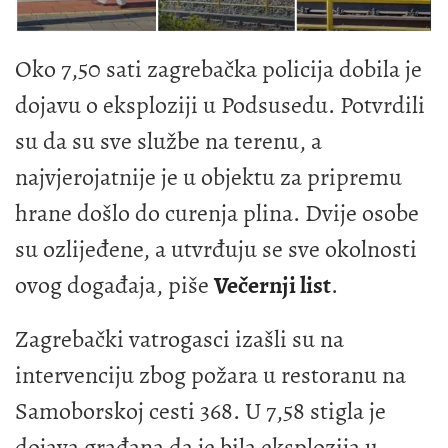
Oko 7,50 sati zagrebačka policija dobila je
dojavu o eksploziji u Podsusedu. Potvrdili
su da su sve službe na terenu, a
najvjerojatnije je u objektu za pripremu
hrane došlo do curenja plina. Dvije osobe
su ozlijeđene, a utvrđuju se sve okolnosti
ovog događaja, piše
Večernji list
.
Zagrebački vatrogasci izašli su na
intervenciju zbog požara u restoranu na
Samoborskoj cesti 368. U 7,58 stigla je
dojava građana da je bila eksplozija u