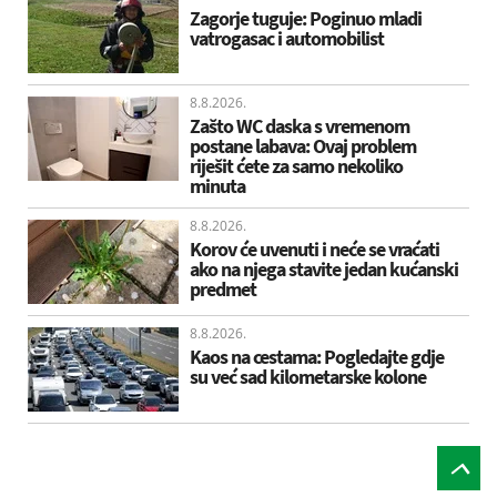
Zagorje tuguje: Poginuo mladi
vatrogasac i automobilist
8.8.2026.
Zašto WC daska s vremenom
postane labava: Ovaj problem
riješit ćete za samo nekoliko
minuta
8.8.2026.
Korov će uvenuti i neće se vraćati
ako na njega stavite jedan kućanski
predmet
8.8.2026.
Kaos na cestama: Pogledajte gdje
su već sad kilometarske kolone