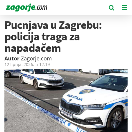
Pucnjava u Zagrebu:
policija traga za
napadačem
Autor
Zagorje.com
12 lipnja, 2026. u
12:19