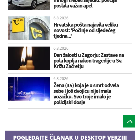
poslala važan apel
6.8.2026.
Hrvatska pošta najavila veliku
novost: 'Počinje od sljedećeg
tjedna...'
6.8.2026.
Dan žalosti u Zagorju: Zastave na
pola koplja nakon tragedije u Sv.
Križu Začretju
6.8.2026.
Žena (35) koja je u smrt odvela
sebe i još dvojicu nije imala
vozačku. Svo troje imalo je
policijski dosje
POGLEDAJTE ČLANAK U DESKTOP VERZIJI