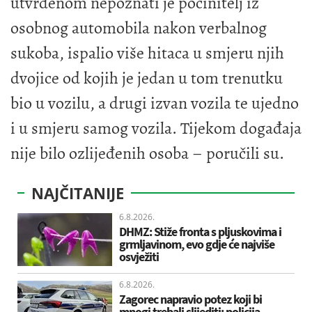
utvrđenom nepoznati je počinitelj iz
osobnog automobila nakon verbalnog
sukoba, ispalio više hitaca u smjeru njih
dvojice od kojih je jedan u tom trenutku
bio u vozilu, a drugi izvan vozila te ujedno
i u smjeru samog vozila. Tijekom događaja
nije bilo ozlijeđenih osoba – poručili su.
NAJČITANIJE
6.8.2026.
DHMZ: Stiže fronta s pljuskovima i
grmljavinom, evo gdje će najviše
osvježiti
6.8.2026.
Zagorec napravio potez koji bi
mnogi trebali slijediti: policija