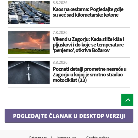
8.8.2026.
Kaos na cestama: Pogledajte gdje
su već sad kilometarske kolone
7.8.2026.
Vikend u Zagorju: Kada stiže kiša i
pljuskovi i do koje se temperature
'penjemo', otkriva Božarov
8.8.2026.
Poznati detalji prometne nesreće u
Zagorju u kojoj je smrtno stradao
motociklist (33)
POGLEDAJTE ČLANAK U DESKTOP VERZIJI
Privatnost
|
Impressum
|
Cookie policy