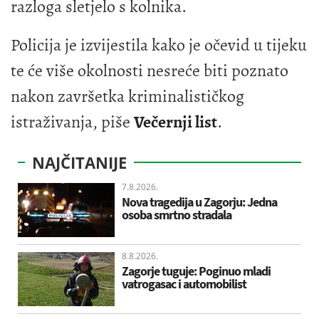
razloga sletjelo s kolnika.
Policija je izvijestila kako je očevid u tijeku
te će više okolnosti nesreće biti poznato
nakon završetka kriminalističkog
istraživanja, piše
Večernji list
.
NAJČITANIJE
7.8.2026.
Nova tragedija u Zagorju: Jedna
osoba smrtno stradala
8.8.2026.
Zagorje tuguje: Poginuo mladi
vatrogasac i automobilist