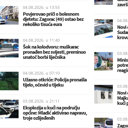
završi
04.08.2026. u
13:55
Povjerovao priči o bolesnom
djetetu: Zagorac (49) ostao bez
04.08
nekoliko tisuća eura
Novi 
Sudar
krovu
04.08.2026. u
11:40
Šok na kolodvoru: muškarac
pronađen bez svijesti, preminuo
03.08
unatoč borbi liječnika
Minis
potres
reagi
04.08.2026. u
07:10
Užasno otkriće: Policija pronašla
tijelo, očevid u tijeku
03.08
Novi 
Majka
03.08.2026. u
21:11
kući 
Eksplozija u kući na području
općine: Mladić aktivirao napravu,
troje ozlijeđenih
03.08
Zagor