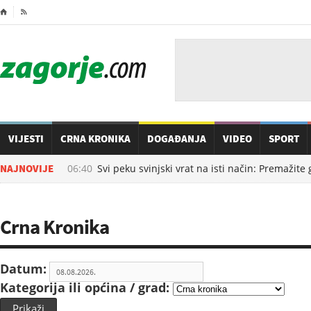
⌂

VIJESTI
CRNA KRONIKA
DOGAĐANJA
VIDEO
SPORT
08.08.2026. u
NAJNOVIJE
06:40
Svi peku svinjski vrat na isti način: Premažite
Crna Kronika
Datum:
Kategorija ili općina / grad:
Prikaži