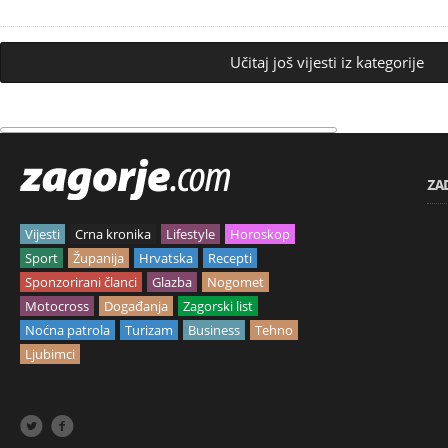
Učitaj još vijesti iz kategorije
ZA
Vijesti
Crna kronika
Lifestyle
Horoskop
Sport
Županija
Hrvatska
Recepti
Sponzorirani članci
Glazba
Nogomet
Motocross
Događanja
Zagorski list
Noćna patrola
Turizam
Business
Tehno
Ljubimci

