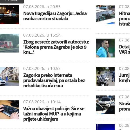
07.08.2026. u
20:55
07.08
Nova tragedija u Zagorju: Jedna
Hitna
osoba smrtno stradala
prona
istra
07.08.2026. u
15:54
07.08
Zbog nesreće zatvorili autocestu:
Detal
'Kolona prema Zagrebu je oko 9
VAR s
km...'
07.08.2026. u
10:53
07.08
Zagorka preko interneta
Jurnj
prodavala uređaj, pa ostala bez
km/h,
nekoliko tisuća eura
07.08
07.08.2026. u
10:14
Straš
Važna obavijest policije: Šire se
pron
lažni mailovi MUP-a u kojima
prijete uhićenjem
06.08