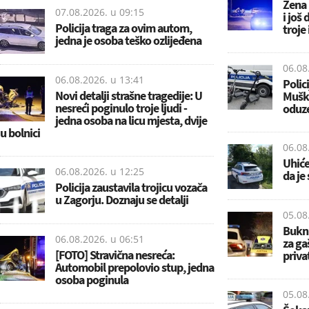
Žena 
07.08.2026. u
09:15
i još
Policija traga za ovim autom,
troje 
jedna je osoba teško ozlijeđena
06.08
06.08.2026. u
13:41
Polic
Novi detalji strašne tragedije: U
Muška
nesreći poginulo troje ljudi -
oduze
jedna osoba na licu mjesta, dvije
u bolnici
06.08
Uhiće
06.08.2026. u
12:25
da je
Policija zaustavila trojicu vozača
u Zagorju. Doznaju se detalji
05.08
Buknu
06.08.2026. u
06:51
za ga
[FOTO] Stravična nesreća:
priva
Automobil prepolovio stup, jedna
osoba poginula
05.08