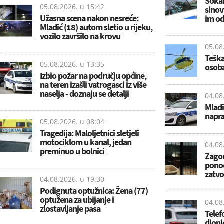
Šokan
05.08.2026. u
15:42
sinovi
Užasna scena nakon nesreće:
im od
Mladić (18) autom sletio u rijeku,
vozilo završilo na krovu
05.08
Teška
05.08.2026. u
13:35
osoba
Izbio požar na području općine,
na teren izašli vatrogasci iz više
naselja - doznaju se detalji
04.08
Mladi
napra
05.08.2026. u
08:04
Tragedija: Maloljetnici sletjeli
motociklom u kanal, jedan
04.08
preminuo u bolnici
Zagor
ponoć
zatvo
04.08.2026. u
19:30
Podignuta optužnica: Žena (77)
optužena za ubijanje i
04.08
zlostavljanje pasa
Telef
dioni