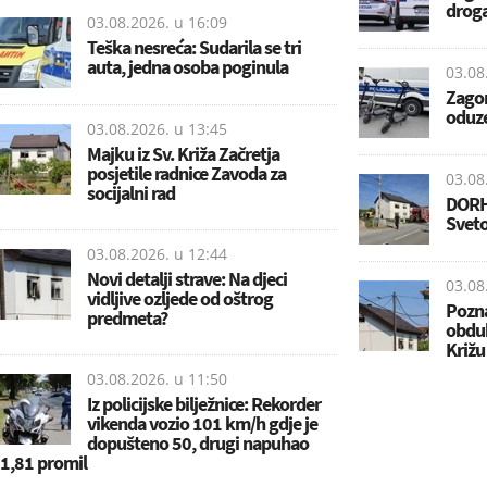
drog
03.08.2026. u
16:09
Teška nesreća: Sudarila se tri
auta, jedna osoba poginula
03.08
Zagor
oduze
03.08.2026. u
13:45
Majku iz Sv. Križa Začretja
posjetile radnice Zavoda za
03.08
socijalni rad
DORH 
Sveto
03.08.2026. u
12:44
Novi detalji strave: Na djeci
03.08
vidljive ozljede od oštrog
Pozna
predmeta?
obduk
Križu
03.08.2026. u
11:50
Iz policijske bilježnice: Rekorder
vikenda vozio 101 km/h gdje je
dopušteno 50, drugi napuhao
1,81 promil