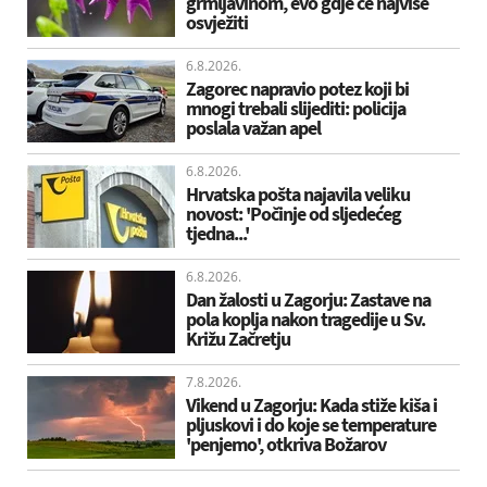
grmljavinom, evo gdje će najviše
osvježiti
6.8.2026.
Zagorec napravio potez koji bi
mnogi trebali slijediti: policija
poslala važan apel
6.8.2026.
Hrvatska pošta najavila veliku
novost: 'Počinje od sljedećeg
tjedna...'
6.8.2026.
Dan žalosti u Zagorju: Zastave na
pola koplja nakon tragedije u Sv.
Križu Začretju
7.8.2026.
Vikend u Zagorju: Kada stiže kiša i
pljuskovi i do koje se temperature
'penjemo', otkriva Božarov