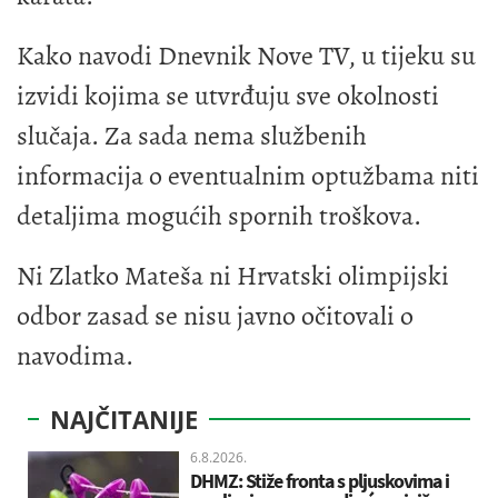
Kako navodi Dnevnik Nove TV, u tijeku su
izvidi kojima se utvrđuju sve okolnosti
slučaja. Za sada nema službenih
informacija o eventualnim optužbama niti
detaljima mogućih spornih troškova.
Ni Zlatko Mateša ni Hrvatski olimpijski
odbor zasad se nisu javno očitovali o
navodima.
NAJČITANIJE
6.8.2026.
DHMZ: Stiže fronta s pljuskovima i