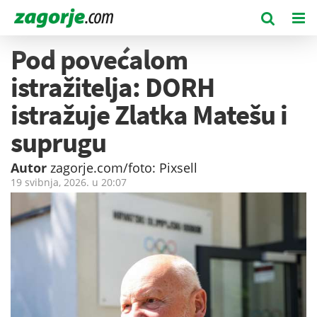
Pod povećalom
istražitelja: DORH
istražuje Zlatka Matešu i
suprugu
Autor
zagorje.com/foto: Pixsell
19 svibnja, 2026. u
20:07