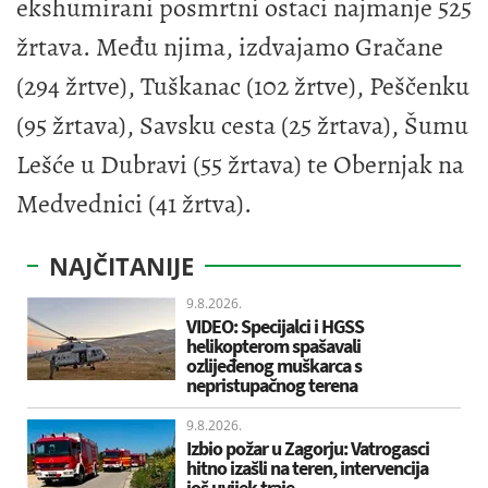
ekshumirani posmrtni ostaci najmanje 525
žrtava. Među njima, izdvajamo Gračane
(294 žrtve), Tuškanac (102 žrtve), Peščenku
(95 žrtava), Savsku cesta (25 žrtava), Šumu
Lešće u Dubravi (55 žrtava) te Obernjak na
Medvednici (41 žrtva).
NAJČITANIJE
9.8.2026.
VIDEO: Specijalci i HGSS
helikopterom spašavali
ozlijeđenog muškarca s
nepristupačnog terena
9.8.2026.
Izbio požar u Zagorju: Vatrogasci
hitno izašli na teren, intervencija
još uvijek traje