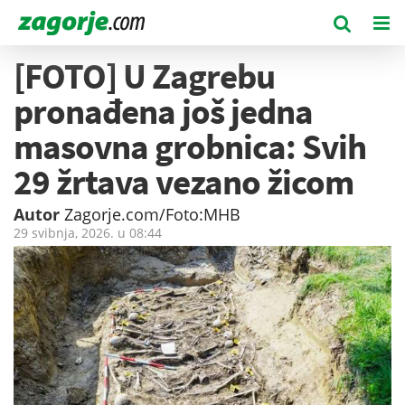
[FOTO] U Zagrebu
pronađena još jedna
masovna grobnica: Svih
29 žrtava vezano žicom
Autor
Zagorje.com/Foto:MHB
29 svibnja, 2026. u
08:44