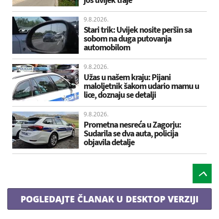
9.8.2026.
Stari trik: Uvijek nosite peršin sa
sobom na duga putovanja
automobilom
9.8.2026.
Užas u našem kraju: Pijani
maloljetnik šakom udario mamu u
lice, doznaju se detalji
9.8.2026.
Prometna nesreća u Zagorju:
Sudarila se dva auta, policija
objavila detalje
POGLEDAJTE ČLANAK U DESKTOP VERZIJI