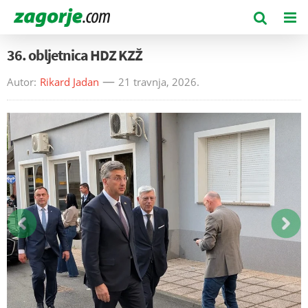
36. obljetnica HDZ KZŽ
Autor:
Rikard Jadan
21 travnja, 2026.