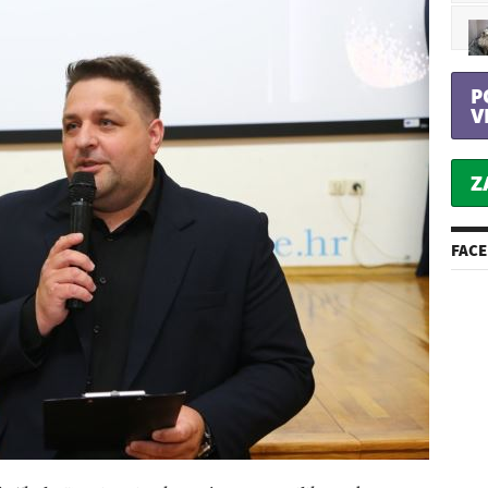
P
V
Z
FAC