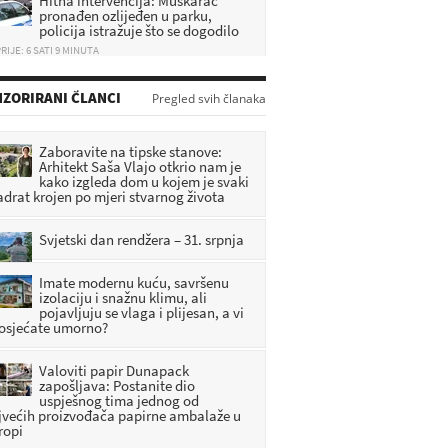
policija istražuje što se dogodilo
RIJE: 6 SATI 9 MINUTA
[FOTOGALERIJA] Oroslavje slavi
svoj dan: ‘Pred nama je još puno
ZORIRANI ČLANCI
Pregled svih članaka
posla. Obećavam samo jedno –
lali bumo’
RIJE: 4 SATI 17 MINUTA
Zaboravite na tipske stanove:
Arhitekt Saša Vlajo otkrio nam je
Nova tragedija u Zagorju: Jedna
kako izgleda dom u kojem je svaki
osoba smrtno stradala
adrat krojen po mjeri stvarnog života
RIJE: 4 SATI 44 MINUTA
Svjetski dan rendžera – 31. srpnja
Imate modernu kuću, savršenu
izolaciju i snažnu klimu, ali
pojavljuju se vlaga i plijesan, a vi
 osjećate umorno?
Valoviti papir Dunapack
zapošljava: Postanite dio
uspješnog tima jednog od
jvećih proizvođača papirne ambalaže u
ropi