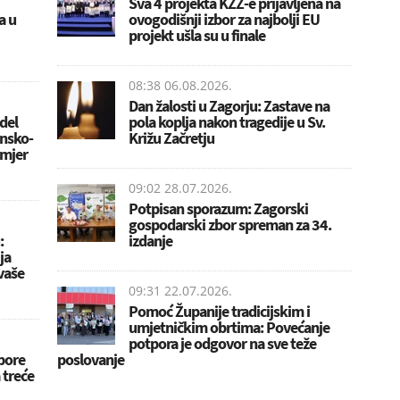
Sva 4 projekta KZŽ-e prijavljena na
a u
ovogodišnji izbor za najbolji EU
projekt ušla su u finale
08:38 06.08.2026.
Dan žalosti u Zagorju: Zastave na
del
pola koplja nakon tragedije u Sv.
insko-
Križu Začretju
imjer
09:02 28.07.2026.
Potpisan sporazum: Zagorski
gospodarski zbor spreman za 34.
:
izdanje
ja
 vaše
09:31 22.07.2026.
Pomoć Županije tradicijskim i
umjetničkim obrtima: Povećanje
potpora je odgovor na sve teže
pore
poslovanje
 treće