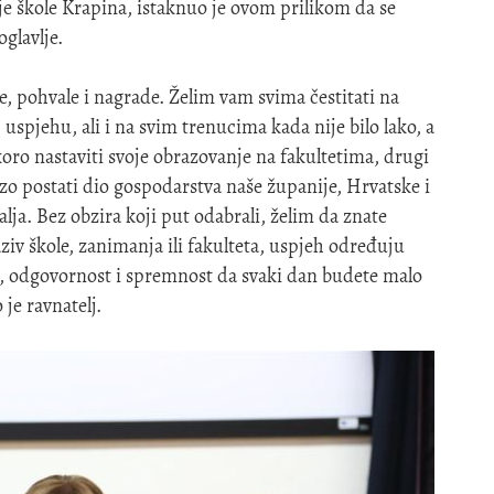
je škole Krapina, istaknuo je ovom prilikom da se
glavlje.
, pohvale i nagrade. Želim vam svima čestitati na
spjehu, ali i na svim trenucima kada nije bilo lako, a
skoro nastaviti svoje obrazovanje na fakultetima, drugi
 brzo postati dio gospodarstva naše županije, Hrvatske i
a. Bez obzira koji put odabrali, želim da znate
iv škole, zanimanja ili fakulteta, uspjeh određuju
je, odgovornost i spremnost da svaki dan budete malo
 je ravnatelj.