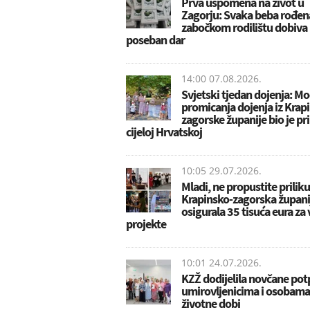
Prva uspomena na život u
Zagorju: Svaka beba rođen
zabočkom rodilištu dobiva
poseban dar
14:00 07.08.2026.
Svjetski tjedan dojenja: Mo
promicanja dojenja iz Krap
zagorske županije bio je pr
cijeloj Hrvatskoj
10:05 29.07.2026.
Mladi, ne propustite priliku
Krapinsko-zagorska župani
osigurala 35 tisuća eura za
projekte
10:01 24.07.2026.
KZŽ dodijelila novčane pot
umirovljenicima i osobama
životne dobi