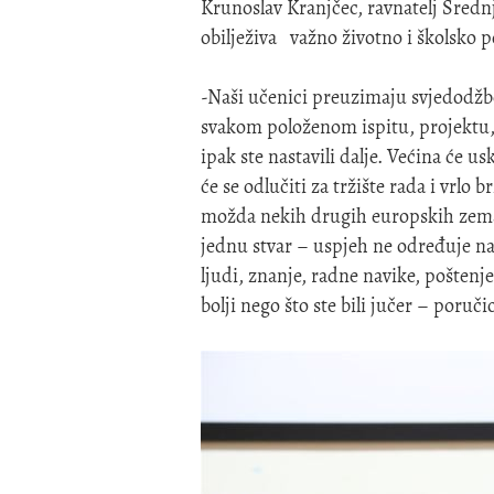
Krunoslav Kranjčec, ravnatelj Sredn
obilježiva važno životno i školsko po
-Naši učenici preuzimaju svjedodžbe
svakom položenom ispitu, projektu, u
ipak ste nastavili dalje. Većina će u
će se odlučiti za tržište rada i vrlo
možda nekih drugih europskih zemalj
jednu stvar – uspjeh ne određuje naz
ljudi, znanje, radne navike, pošten
bolji nego što ste bili jučer – poručio