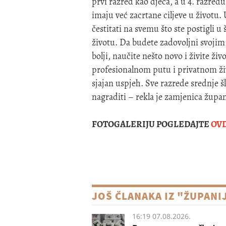
prvi razred kao djeca, a u 4. razredu
imaju već zacrtane ciljeve u životu
čestitati na svemu što ste postigli 
životu. Da budete zadovoljni svojim
bolji, naučite nešto novo i živite 
profesionalnom putu i privatnom živ
sjajan uspjeh. Sve razrede srednje š
nagraditi – rekla je zamjenica župa
FOTOGALERIJU POGLEDAJTE
OV
JOŠ ČLANAKA IZ "ŽUPANI
16:19 07.08.2026.