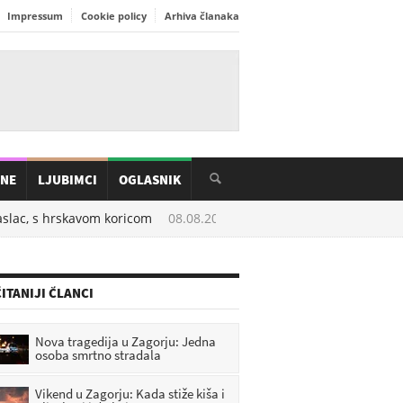
Impressum
Cookie policy
Arhiva članaka
INE
LJUBIMCI
OGLASNIK
lac, s hrskavom koricom
08.08.2026. u
06:20
Stavite malo ovoga u ti
ITANIJI ČLANCI
Nova tragedija u Zagorju: Jedna
osoba smrtno stradala
Vikend u Zagorju: Kada stiže kiša i