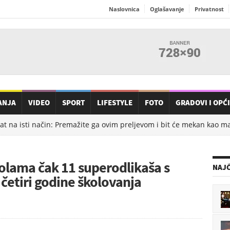
Naslovnica
Oglašavanje
Privatnost
ANJA
VIDEO
SPORT
LIFESTYLE
FOTO
GRADOVI I OPĆ
t na isti način: Premažite ga ovim preljevom i bit će mekan kao mas
olama čak 11 superodlikaša s
NAJČ
četiri godine školovanja