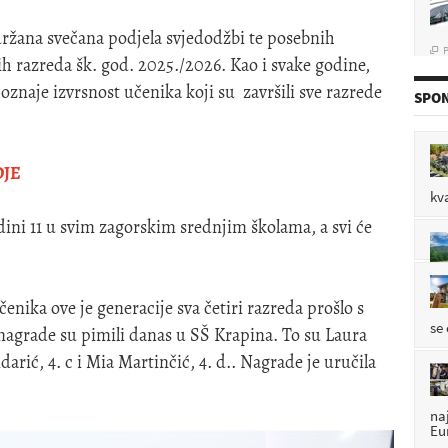
P

držana svečana podjela svjedodžbi te posebnih
h razreda šk. god. 2025./2026. Kao i svake godine,
znaje izvrsnost učenika koji su završili sve razrede
SPON
de
P

DJE
kv
P

dini 11 u svim zagorskim srednjim školama, a svi će
enika ove je generacije sva četiri razreda prošlo s
se
nagrade su pimili danas u SŠ Krapina. To su Laura
nidarić, 4. c i Mia Martinčić, 4. d.. Nagrade je uručila
na
Eu