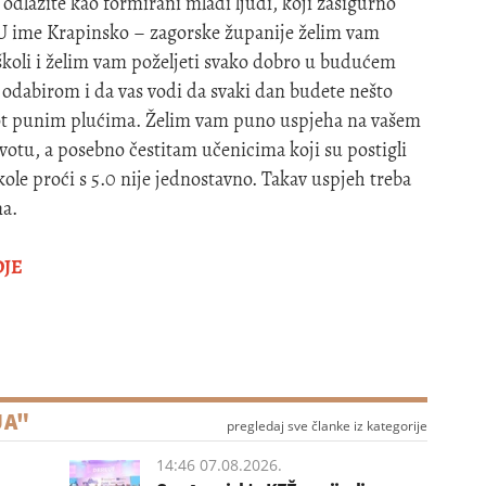
 odlazite kao formirani mladi ljudi, koji zasigurno
. U ime Krapinsko – zagorske županije želim vam
u školi i želim vam poželjeti svako dobro u budućem
 odabirom i da vas vodi da svaki dan budete nešto
život punim plućima. Želim vam puno uspjeha na vašem
otu, a posebno čestitam učenicima koji su postigli
kole proći s 5.0 nije jednostavno. Takav uspjeh treba
na.
DJE
JA"
pregledaj sve članke iz kategorije
14:46 07.08.2026.