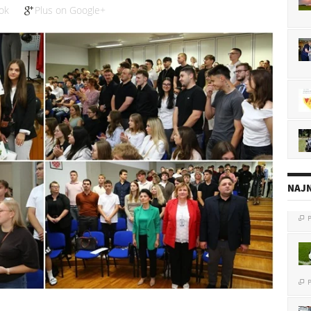
ok
Plus on Google+
NAJN
P

P
