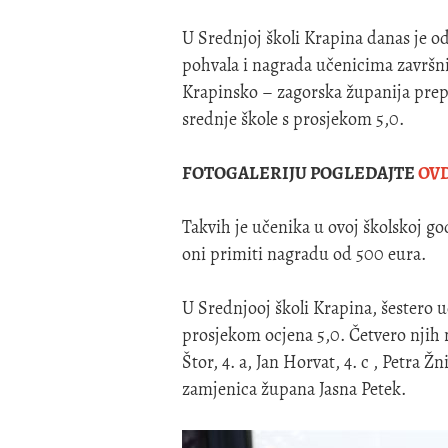
U Srednjoj školi Krapina danas je o
pohvala i nagrada učenicima završni
Krapinsko – zagorska županija prepo
srednje škole s prosjekom 5,0.
FOTOGALERIJU POGLEDAJTE
OV
Takvih je učenika u ovoj školskoj go
oni primiti nagradu od 500 eura.
U Srednjooj školi Krapina, šestero uč
prosjekom ocjena 5,0. Četvero njih 
Štor, 4. a, Jan Horvat, 4. c , Petra Ž
zamjenica župana Jasna Petek.