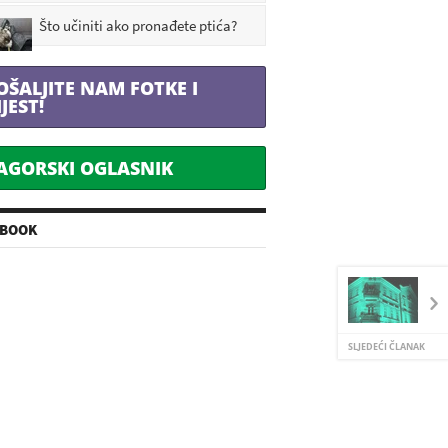
Što učiniti ako pronađete ptića?
OŠALJITE NAM FOTKE I
IJEST!
AGORSKI OGLASNIK
EBOOK
SLJEDEĆI ČLANAK