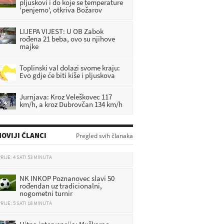
pljuskovi i do koje se temperature
'penjemo', otkriva Božarov
LIJEPA VIJEST: U OB Zabok
rođena 21 beba, ovo su njihove
majke
Toplinski val dolazi svome kraju:
Evo gdje će biti kiše i pljuskova
Jurnjava: Kroz Veleškovec 117
km/h, a kroz Dubrovčan 134 km/h
Kao da se nebo otvorilo: 3 znaka
ovog vikenda ostavljaju brige iza
OVIJI ČLANCI
sebe i dočekuju sretnije dane
Pregled svih članaka
RIJE: 4 SATI 53 MINUTA
NK INKOP Poznanovec slavi 50
rođendan uz tradicionalni,
nogometni turnir
RIJE: 5 SATI 18 MINUTA
Hitna intervencija: Muškarac
pronađen ozlijeđen u parku,