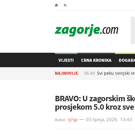
⌂

VIJESTI
CRNA KRONIKA
DOGAĐ
08.08.2026. u
NAJNOVIJE
06:40
Svi peku svinjski vra
BRAVO: U zagorskim šk
prosjekom 5.0 kroz sve 
rj/sp
03 lipnja, 2026.
13:43
Autor: