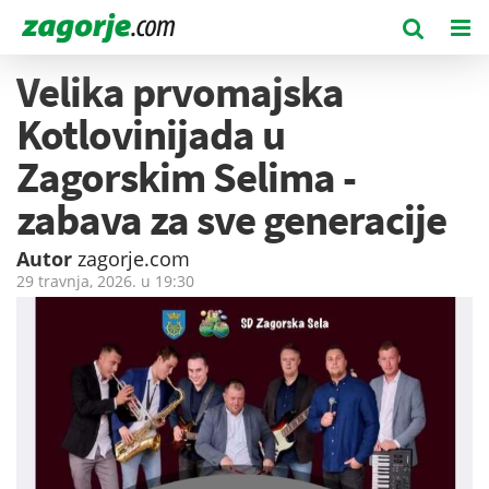
Velika prvomajska
Kotlovinijada u
Zagorskim Selima -
zabava za sve generacije
Autor
zagorje.com
29 travnja, 2026. u
19:30