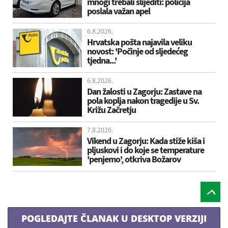
mnogi trebali slijediti: policija
poslala važan apel
6.8.2026.
Hrvatska pošta najavila veliku
novost: 'Počinje od sljedećeg
tjedna...'
6.8.2026.
Dan žalosti u Zagorju: Zastave na
pola koplja nakon tragedije u Sv.
Križu Začretju
7.8.2026.
Vikend u Zagorju: Kada stiže kiša i
pljuskovi i do koje se temperature
'penjemo', otkriva Božarov
POGLEDAJTE ČLANAK U DESKTOP VERZIJI