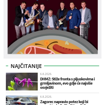
NAJČITANIJE
6.8.2026.
DHMZ: Stiže fronta s pljuskovima i
grmljavinom, evo gdje će najviše
osvježiti
6.8.2026.
Zagorec napravio potez koji bi