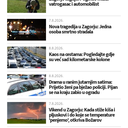
vatrogasac i automobilist
7.8.2026.
Nova tragedija u Zagorju: Jedna
osoba smrtno stradala
8.8.2026.
Kaos na cestama: Pogledajte gdje
su već sad kilometarske kolone
8.8.2026.
Drama u ranim jutarnjim satima:
Prijetio ženi pa bježao policiji. Pijan
se na kraju zabio u ogradu
7.8.2026.
Vikend u Zagorju: Kada stiže kiša i
pljuskovi i do koje se temperature
'penjemo', otkriva Božarov