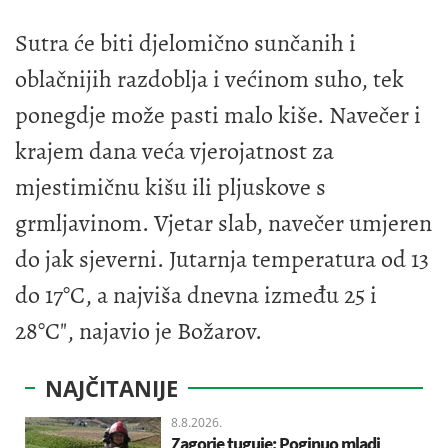
Sutra će biti djelomično sunčanih i
oblačnijih razdoblja i većinom suho, tek
ponegdje može pasti malo kiše. Navečer i
krajem dana veća vjerojatnost za
mjestimičnu kišu ili pljuskove s
grmljavinom. Vjetar slab, navečer umjeren
do jak sjeverni. Jutarnja temperatura od 13
do 17°C, a najviša dnevna između 25 i
28°C", najavio je Božarov.
NAJČITANIJE
8.8.2026.
Zagorje tuguje: Poginuo mladi