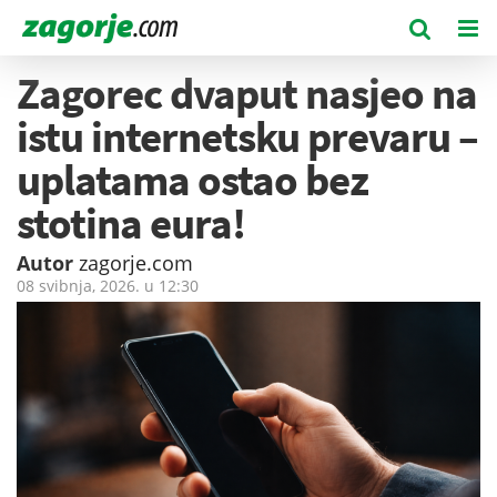
Zagorec dvaput nasjeo na
istu internetsku prevaru –
uplatama ostao bez
stotina eura!
Autor
zagorje.com
08 svibnja, 2026. u
12:30