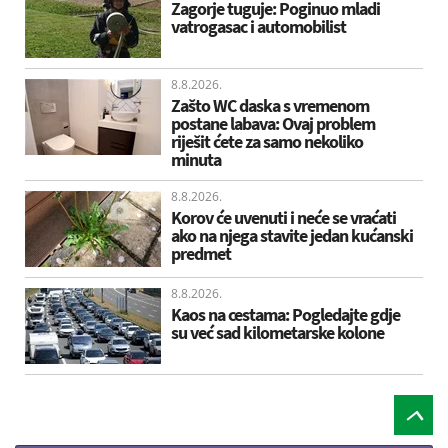
Zagorje tuguje: Poginuo mladi
vatrogasac i automobilist
8.8.2026.
Zašto WC daska s vremenom
postane labava: Ovaj problem
riješit ćete za samo nekoliko
minuta
8.8.2026.
Korov će uvenuti i neće se vraćati
ako na njega stavite jedan kućanski
predmet
8.8.2026.
Kaos na cestama: Pogledajte gdje
su već sad kilometarske kolone