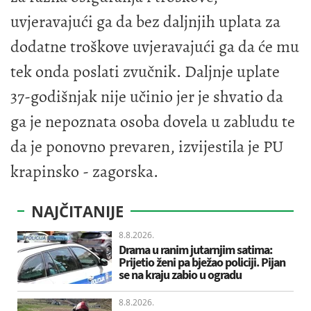
uvjeravajući ga da bez daljnjih uplata za
dodatne troškove uvjeravajući ga da će mu
tek onda poslati zvučnik. Daljnje uplate
37-godišnjak nije učinio jer je shvatio da
ga je nepoznata osoba dovela u zabludu te
da je ponovno prevaren, izvijestila je PU
krapinsko - zagorska.
NAJČITANIJE
8.8.2026.
Drama u ranim jutarnjim satima:
Prijetio ženi pa bježao policiji. Pijan
se na kraju zabio u ogradu
8.8.2026.