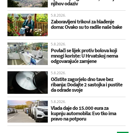
njihov odaziv
5.8.2026.
Zaboravljeni trikovi za hlađenje
doma: Ovako su to radile naše bake
5.8.2026.
Povlači se lijek protiv bolova koji
mnogi koriste: U Hrvatskoj nema
odgovarajuće zamjene
5.8.2026.
Očistite zagorjelo dno tave bez
ribanja: Dodajte 2 sastojka i pustite
da odrade svoje
5.8.2026.
Vlada daje do 15.000 eura za
kupnju automobila: Evo tko ima
pravo na potporu