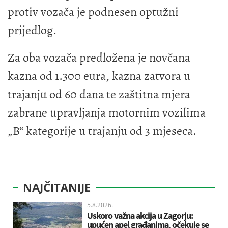
protiv vozača je podnesen optužni
prijedlog.
Za oba vozača predložena je novčana
kazna od 1.300 eura, kazna zatvora u
trajanju od 60 dana te zaštitna mjera
zabrane upravljanja motornim vozilima
„B“ kategorije u trajanju od 3 mjeseca.
NAJČITANIJE
5.8.2026.
Uskoro važna akcija u Zagorju:
upućen apel građanima, očekuje se