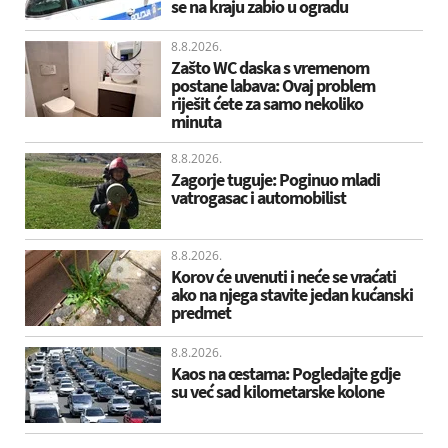
se na kraju zabio u ogradu
8.8.2026.
Zašto WC daska s vremenom
postane labava: Ovaj problem
riješit ćete za samo nekoliko
minuta
8.8.2026.
Zagorje tuguje: Poginuo mladi
vatrogasac i automobilist
8.8.2026.
Korov će uvenuti i neće se vraćati
ako na njega stavite jedan kućanski
predmet
8.8.2026.
Kaos na cestama: Pogledajte gdje
su već sad kilometarske kolone