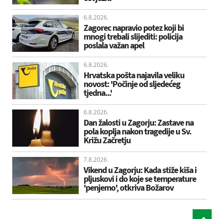
6.8.2026.
Zagorec napravio potez koji bi
mnogi trebali slijediti: policija
poslala važan apel
6.8.2026.
Hrvatska pošta najavila veliku
novost: 'Počinje od sljedećeg
tjedna...'
6.8.2026.
Dan žalosti u Zagorju: Zastave na
pola koplja nakon tragedije u Sv.
Križu Začretju
7.8.2026.
Vikend u Zagorju: Kada stiže kiša i
pljuskovi i do koje se temperature
'penjemo', otkriva Božarov