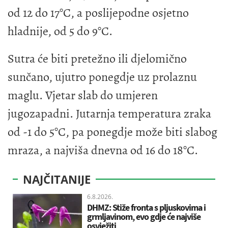
od 12 do 17°C, a poslijepodne osjetno
hladnije, od 5 do 9°C.
Sutra će biti pretežno ili djelomično
sunčano, ujutro ponegdje uz prolaznu
maglu. Vjetar slab do umjeren
jugozapadni. Jutarnja temperatura zraka
od -1 do 5°C, pa ponegdje može biti slabog
mraza, a najviša dnevna od 16 do 18°C.
NAJČITANIJE
6.8.2026.
DHMZ: Stiže fronta s pljuskovima i
grmljavinom, evo gdje će najviše
osvježiti