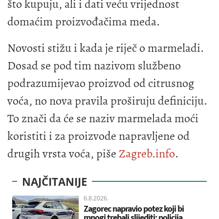
što kupuju, ali i dati veću vrijednost
domaćim proizvođačima meda.
Novosti stižu i kada je riječ o marmeladi.
Dosad se pod tim nazivom službeno
podrazumijevao proizvod od citrusnog
voća, no nova pravila proširuju definiciju.
To znači da će se naziv marmelada moći
koristiti i za proizvode napravljene od
drugih vrsta voća, piše
Zagreb.info
.
NAJČITANIJE
6.8.2026.
Zagorec napravio potez koji bi
mnogi trebali slijediti: policija