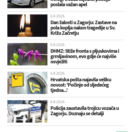
poslala važan apel
6.8.2026.
Dan žalosti u Zagorju: Zastave na
pola koplja nakon tragedije u Sv.
Križu Začretju
6.8.2026.
DHMZ: Stiže fronta s pljuskovima i
grmljavinom, evo gdje će najviše
osvježiti
6.8.2026.
Hrvatska pošta najavila veliku
novost: 'Počinje od sljedećeg
tjedna...'
6.8.2026.
Policija zaustavila trojicu vozača u
Zagorju. Doznaju se detalji