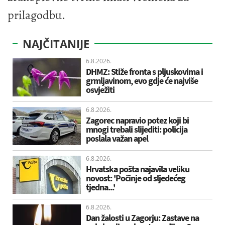
prilagodbu.
NAJČITANIJE
6.8.2026.
DHMZ: Stiže fronta s pljuskovima i
grmljavinom, evo gdje će najviše
osvježiti
6.8.2026.
Zagorec napravio potez koji bi
mnogi trebali slijediti: policija
poslala važan apel
6.8.2026.
Hrvatska pošta najavila veliku
novost: 'Počinje od sljedećeg
tjedna...'
6.8.2026.
Dan žalosti u Zagorju: Zastave na