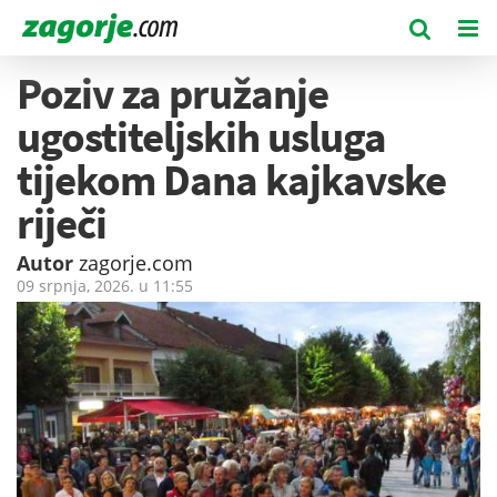
Poziv za pružanje
ugostiteljskih usluga
tijekom Dana kajkavske
riječi
Autor
zagorje.com
09 srpnja, 2026. u
11:55