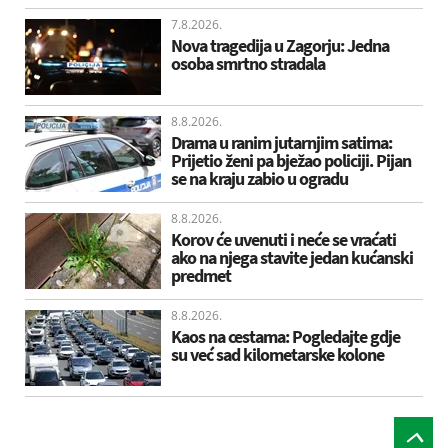
7.8.2026.
Nova tragedija u Zagorju: Jedna
osoba smrtno stradala
8.8.2026.
Drama u ranim jutarnjim satima:
Prijetio ženi pa bježao policiji. Pijan
se na kraju zabio u ogradu
8.8.2026.
Korov će uvenuti i neće se vraćati
ako na njega stavite jedan kućanski
predmet
8.8.2026.
Kaos na cestama: Pogledajte gdje
su već sad kilometarske kolone