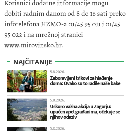
Korisnici dodatne informacije mogu
dobiti radnim danom od 8 do 16 sati preko
infotelefona HZMO-a 01/45 95 011 i 01/45
95 022 i na mrežnoj stranici
www.mirovinsko.hr.
NAJČITANIJE
5.8.2026.
Zaboravljeni trikovi za hlađenje
doma: Ovako su to radile naše bake
5.8.2026.
Uskoro važna akcija u Zagorju:
upućen apel građanima, očekuje se
njihov odaziv
5.8.2026.