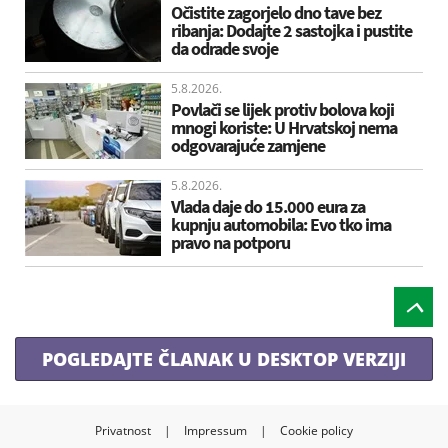
Očistite zagorjelo dno tave bez
ribanja: Dodajte 2 sastojka i pustite
da odrade svoje
5.8.2026.
Povlači se lijek protiv bolova koji
mnogi koriste: U Hrvatskoj nema
odgovarajuće zamjene
5.8.2026.
Vlada daje do 15.000 eura za
kupnju automobila: Evo tko ima
pravo na potporu
POGLEDAJTE ČLANAK U DESKTOP VERZIJI
Privatnost
|
Impressum
|
Cookie policy