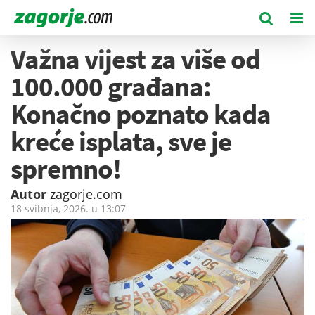
Važna vijest za više od
100.000 građana:
Konačno poznato kada
kreće isplata, sve je
spremno!
Autor
zagorje.com
18 svibnja, 2026. u
13:07