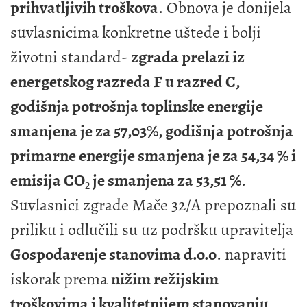
prihvatljivih troškova
. Obnova je donijela
suvlasnicima konkretne uštede i bolji
životni standard-
zgrada prelazi iz
energetskog razreda F u razred C,
godišnja potrošnja toplinske energije
smanjena je za 57,03%, godišnja potrošnja
primarne energije smanjena je za 54,34 % i
emisija CO₂ je smanjena za 53,51 %
.
Suvlasnici zgrade Mače 32/A prepoznali su
priliku i odlučili su uz podršku upravitelja
Gospodarenje stanovima d.o.o
. napraviti
iskorak prema
nižim režijskim
troškovima i kvalitetnijem stanovanju
.