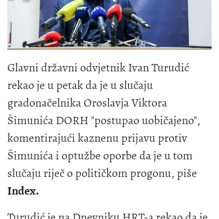
Glavni državni odvjetnik Ivan Turudić
rekao je u petak da je u slučaju
gradonačelnika Oroslavja Viktora
Šimunića DORH "postupao uobičajeno",
komentirajući kaznenu prijavu protiv
Šimunića i optužbe oporbe da je u tom
slučaju riječ o političkom progonu, piše
Index.
Turudić je na Dnevniku HRT-a rekao da je