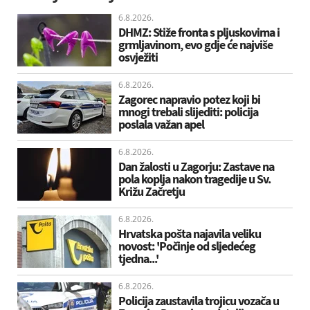
6.8.2026.
DHMZ: Stiže fronta s pljuskovima i
grmljavinom, evo gdje će najviše
osvježiti
6.8.2026.
Zagorec napravio potez koji bi
mnogi trebali slijediti: policija
poslala važan apel
6.8.2026.
Dan žalosti u Zagorju: Zastave na
pola koplja nakon tragedije u Sv.
Križu Začretju
6.8.2026.
Hrvatska pošta najavila veliku
novost: 'Počinje od sljedećeg
tjedna...'
6.8.2026.
Policija zaustavila trojicu vozača u