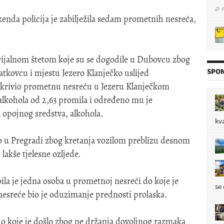
P

nda policija je zabilježila sedam prometnih nesreća,
P

rijalnom štetom koje su se dogodile u Dubovcu zbog
SPON
tkovcu i mjestu Jezero Klanječko uslijed
 skrivio prometnu nesreću u Jezeru Klanječkom
P

alkohola od 2,63 promila i određeno mu je
 opojnog sredstva, alkohola.
kv
oz
o u Pregradi zbog kretanja vozilom preblizu desnom
P

lakše tjelesne ozljede.
bila je jedna osoba u prometnoj nesreći do koje je
se
esreće bio je oduzimanje prednosti prolaska.
 koje je došlo zbog ne držanja dovoljnog razmaka