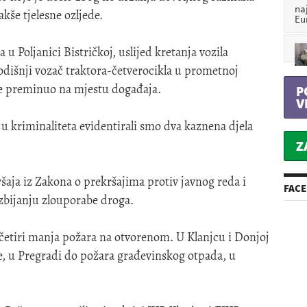
na
akše tjelesne ozljede.
Eu
u Poljanici Bistričkoj, uslijed kretanja vozila
dišnji vozač traktora-četverocikla u prometnoj
 je preminuo na mjestu događaja.
P
V
u kriminaliteta evidentirali smo dva kaznena djela
Z
ršaja iz Zakona o prekršajima protiv javnog reda i
FAC
uzbijanju zlouporabe droga.
a četiri manja požara na otvorenom. U Klanjcu i Donjoj
ve, u Pregradi do požara građevinskog otpada, u