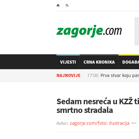
⌂

VIJESTI
CRNA KRONIKA
DOGAĐ
06.08.2026. u
NAJNOVIJE
17:00
Prva stvar koju pame
Sedam nesreća u KZŽ t
smrtno stradala
zagorje.com/foto: ilustracija
Autor: