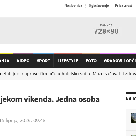
Naslovnica
Oglašavanje
Privatnost
ANJA
VIDEO
SPORT
LIFESTYLE
FOTO
GRADOVI I OPĆ
tni ljudi naprave čim uđu u hotelsku sobu: Može sačuvati i zdravlj
ijekom vikenda. Jedna osoba
NAJČ
15 lipnja, 2026.
09:48