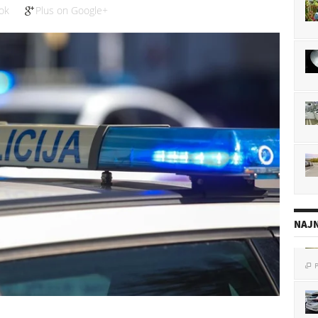
ok
Plus on Google+
NAJN
P
