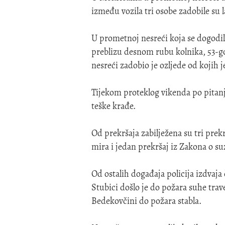
između vozila tri osobe zadobile su l
U prometnoj nesreći koja se dogodila 
preblizu desnom rubu kolnika, 53-go
nesreći zadobio je ozljede od kojih
Tijekom proteklog vikenda po pitanj
teške krađe.
Od prekršaja zabilježena su tri prek
mira i jedan prekršaj iz Zakona o s
Od ostalih događaja policija izdvaj
Stubici došlo je do požara suhe tra
Bedekovčini do požara stabla.