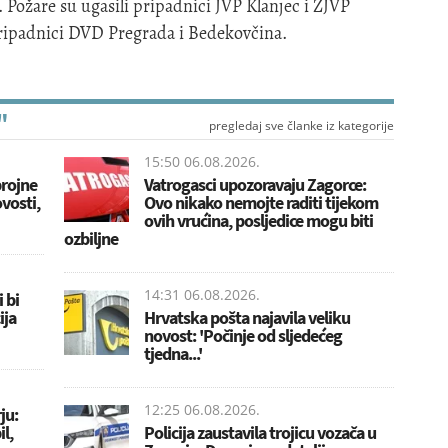
 Požare su ugasili pripadnici JVP Klanjec i ZJVP
 pripadnici DVD Pregrada i Bedekovčina.
"
pregledaj sve članke iz kategorije
15:50 06.08.2026.
brojne
Vatrogasci upozoravaju Zagorce:
vosti,
Ovo nikako nemojte raditi tijekom
ovih vrućina, posljedice mogu biti
ozbiljne
14:31 06.08.2026.
 bi
ija
Hrvatska pošta najavila veliku
novost: 'Počinje od sljedećeg
tjedna...'
12:25 06.08.2026.
ju:
l,
Policija zaustavila trojicu vozača u