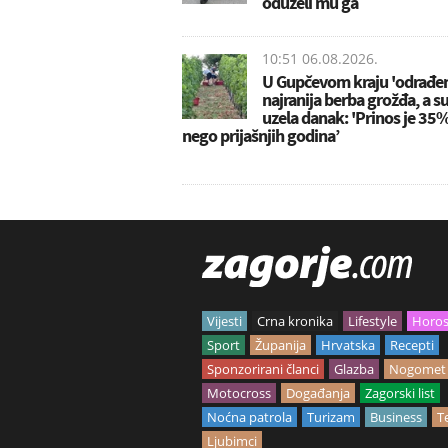
oduzeli mu ga
10:51 06.08.2026.
U Gupčevom kraju 'odrađe
najranija berba grožđa, a s
uzela danak: 'Prinos je 35
nego prijašnjih godina’
Vijesti
Crna kronika
Lifestyle
Horo
Sport
Županija
Hrvatska
Recepti
Sponzorirani članci
Glazba
Nogomet
Motocross
Događanja
Zagorski list
Noćna patrola
Turizam
Business
T
Ljubimci