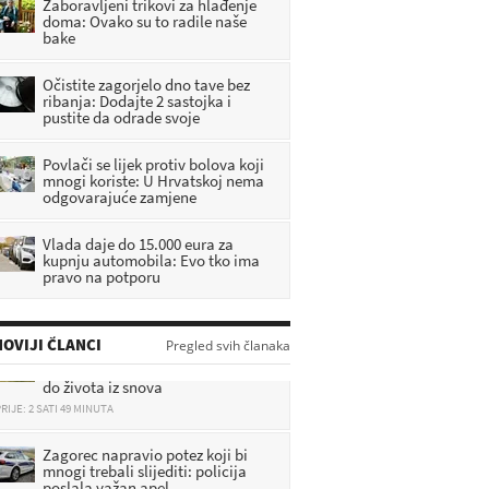
Zaboravljeni trikovi za hlađenje
doma: Ovako su to radile naše
bake
Očistite zagorjelo dno tave bez
ribanja: Dodajte 2 sastojka i
pustite da odrade svoje
Povlači se lijek protiv bolova koji
mnogi koriste: U Hrvatskoj nema
odgovarajuće zamjene
Vlada daje do 15.000 eura za
kupnju automobila: Evo tko ima
pravo na potporu
Sudbina se okreće: Ova 3 znaka u
OVIJI ČLANCI
Pregled svih članaka
kolovozu dobivaju sve – od novca
do života iz snova
RIJE: 2 SATI 49 MINUTA
Zagorec napravio potez koji bi
mnogi trebali slijediti: policija
poslala važan apel