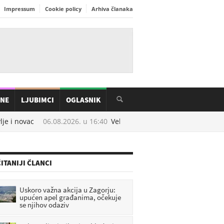
Impressum
Cookie policy
Arhiva članaka
INE
LJUBIMCI
OGLASNIK
e i novac
06.08.2026. u
16:40
Velike promjene od rujna: brojne hr
ITANIJI ČLANCI
Uskoro važna akcija u Zagorju:
upućen apel građanima, očekuje
se njihov odaziv