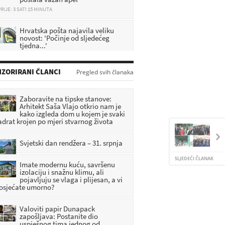
RIJE: 3 SATI 15 MINUTA
Hrvatska pošta najavila veliku
novost: 'Počinje od sljedećeg
tjedna...'
RIJE: 3 SATI 40 MINUTA
Velike promjene od rujna: brojne
ZORIRANI ČLANCI
Pregled svih članaka
hrvatske građane čekaju novosti,
evo svih detalja
RIJE: 1 SATI 31 MINUTA
Zaboravite na tipske stanove:
Arhitekt Saša Vlajo otkrio nam je
kako izgleda dom u kojem je svaki
Vatrogasci upozoravaju Zagorce:
adrat krojen po mjeri stvarnog života
Ovo nikako nemojte raditi tijekom
ovih vrućina, posljedice mogu biti
biljne
Svjetski dan rendžera – 31. srpnja
RIJE: 2 SATI 21 MINUTA
SLJEDEĆI ČLANAK
Imate modernu kuću, savršenu
izolaciju i snažnu klimu, ali
pojavljuju se vlaga i plijesan, a vi
 osjećate umorno?
Valoviti papir Dunapack
zapošljava: Postanite dio
uspješnog tima jednog od