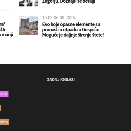
Zagorju. Doznaju se detalji
10:03 06.08.2026.
na'
Evo koje opasne elemente su
uša
pronašli u otpadu u Gospiću:
% manji
Moguće je daljnje širenje štete!
ZADNJI OGLASI
skop
ehno