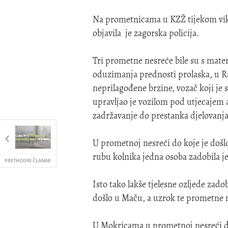
Na prometnicama u KZŽ tijekom vike
objavila je zagorska policija.
Tri prometne nesreće bile su s mate
oduzimanja prednosti prolaska, u Ra
neprilagođene brzine, vozač koji je
upravljao je vozilom pod utjecajem 
zadržavanje do prestanka djelovanja
U prometnoj nesreći do koje je došl
rubu kolnika jedna osoba zadobila je 
PRETHODNI ČLANAK
Isto tako lakše tjelesne ozljede zado
došlo u Maču, a uzrok te prometne n
U Mokricama u prometnoj nesreći do