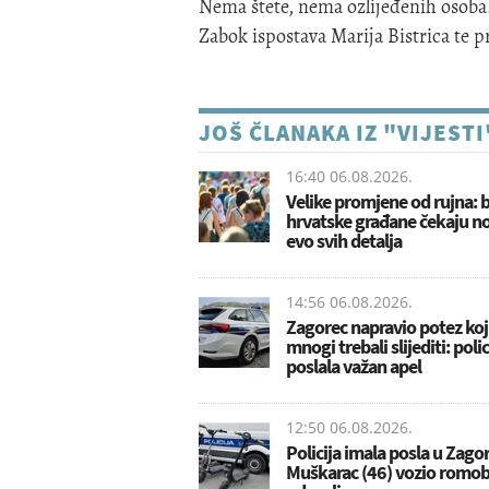
Nema štete, nema ozlijeđenih osoba.
Zabok ispostava Marija Bistrica te
JOŠ ČLANAKA IZ "VIJESTI
16:40 06.08.2026.
Velike promjene od rujna: 
hrvatske građane čekaju no
evo svih detalja
14:56 06.08.2026.
Zagorec napravio potez koji
mnogi trebali slijediti: polic
poslala važan apel
12:50 06.08.2026.
Policija imala posla u Zagor
Muškarac (46) vozio romobi