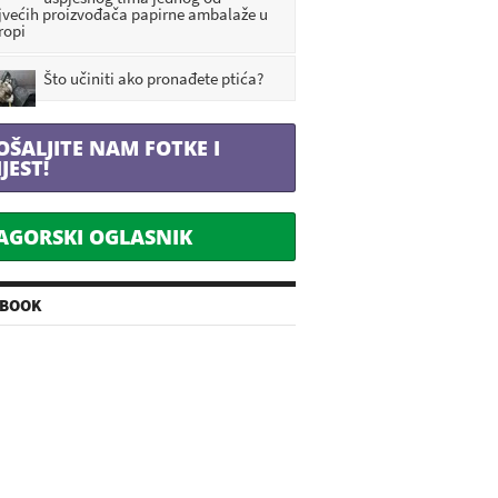
jvećih proizvođača papirne ambalaže u
ropi
Što učiniti ako pronađete ptića?
OŠALJITE NAM FOTKE I
IJEST!
AGORSKI OGLASNIK
EBOOK