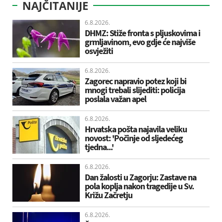
NAJČITANIJE
6.8.2026.
DHMZ: Stiže fronta s pljuskovima i
grmljavinom, evo gdje će najviše
osvježiti
6.8.2026.
Zagorec napravio potez koji bi
mnogi trebali slijediti: policija
poslala važan apel
6.8.2026.
Hrvatska pošta najavila veliku
novost: 'Počinje od sljedećeg
tjedna...'
6.8.2026.
Dan žalosti u Zagorju: Zastave na
pola koplja nakon tragedije u Sv.
Križu Začretju
6.8.2026.